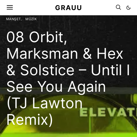
GRAUU
MANŞET
MÜZIK
08 Orbit,
Marksman & Hex
& Solstice – Until I
See You Again
(TJ Lawton
Remix)