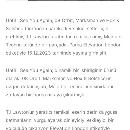
Until I See You Again; 08 Orbit, Marksman ve Hex &
Solstice tarafından hareketli ve akıcı setler için
üretilmiş TJ Lawton tarafından remikslenmiş Melodic
Techno türünde bir parçadır. Parça Elevation London
etiketiyle 15.12.2023 tarihinde yayına girmiştir.
Until I See You Again; dinamik bir işbirliğinin ürünü
olarak, 08 Orbit, Marksman ve Hex & Solstice’un
özgün dokunuşları, Melodic Techno’nun sınırlarını
zorlayan bir parça ortaya çıkarmıştır.
Çeşme / Bodrum 
Akyaka /
TJ Lawton’un yaratıcı remiksi, eserin derin duygusal
Marmaris /
katmanlarını vurgulayarak dinleyiciyi etkileyici bir
İzmir ‘in Yeni
Kuşadası /
yolculuğa çıkarıyor. Elevation London etiketiyle