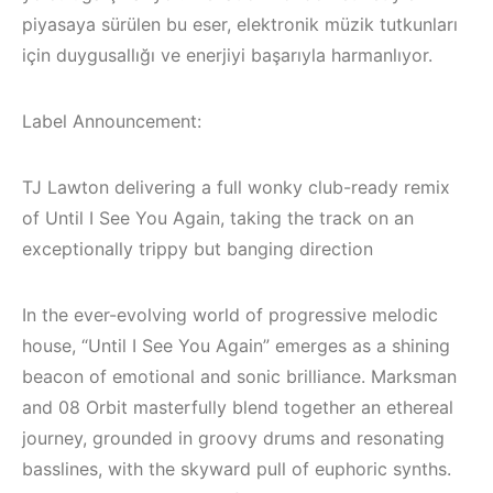
Elektronik Müzik
Elektronik Müzik
piyasaya sürülen bu eser, elektronik müzik tutkunları
Mekanı : CAVE
Mekanları 2022
(House, Techno,
için duygusallığı ve enerjiyi başarıyla harmanlıyor.
HEMEN İNCELE
Downtempo)
Label Announcement:
HEMEN İNCELE
TJ Lawton delivering a full wonky club-ready remix
of Until I See You Again, taking the track on an
exceptionally trippy but banging direction
In the ever-evolving world of progressive melodic
house, “Until I See You Again” emerges as a shining
beacon of emotional and sonic brilliance. Marksman
and 08 Orbit masterfully blend together an ethereal
journey, grounded in groovy drums and resonating
basslines, with the skyward pull of euphoric synths.