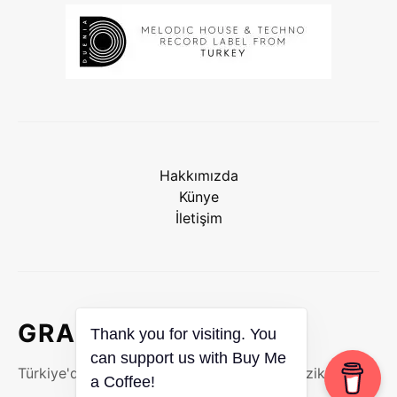
Hakkımızda
Künye
İletişim
GRAUU
Thank you for visiting. You
Türkiye'de Elektronik Müzik, DJ & Dans Müzikleri
can support us with Buy Me
a Coffee!