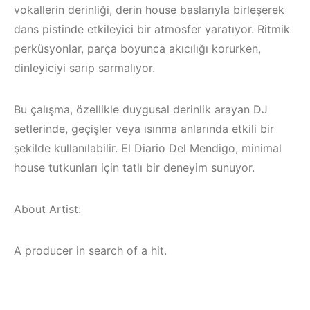
vokallerin derinliği, derin house baslarıyla birleşerek
dans pistinde etkileyici bir atmosfer yaratıyor. Ritmik
perküsyonlar, parça boyunca akıcılığı korurken,
dinleyiciyi sarıp sarmalıyor.
Bu çalışma, özellikle duygusal derinlik arayan DJ
setlerinde, geçişler veya ısınma anlarında etkili bir
şekilde kullanılabilir. El Diario Del Mendigo, minimal
house tutkunları için tatlı bir deneyim sunuyor.
About Artist:
Bodrum / Çeşme /
A producer in search of a hit.
Alaçatı / Akyaka /
Çeşme /
Kuşadası /
Elektronik Müzik
Elektronik Müzik
Mekanları 2022 –