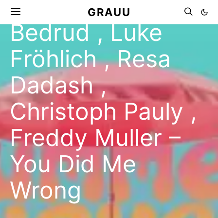
MANŞET
MÜZIK
GRAUU
Bedrud , Luke
Fröhlich , Resa
Dadash ,
Christoph Pauly ,
Freddy Muller –
You Did Me
Wrong