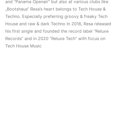
(House, Techno,
Elektronik Müzik
and “Panama Openair” but also at various clubs like
Downtempo)
Mekanları 2022
„Bootshaus“ Resa’s heart belongs to Tech House &
(House, Techno,
Techno. Especially preferring groovy & freaky Tech
HEMEN İNCELE
Downtempo)
House and raw & dark Techno In 2018, Resa released
his first single and founded the record label “Reluxe
HEMEN İNCELE
Records” and in 2020 “Reluxe Tech” with focus on
Tech House Music