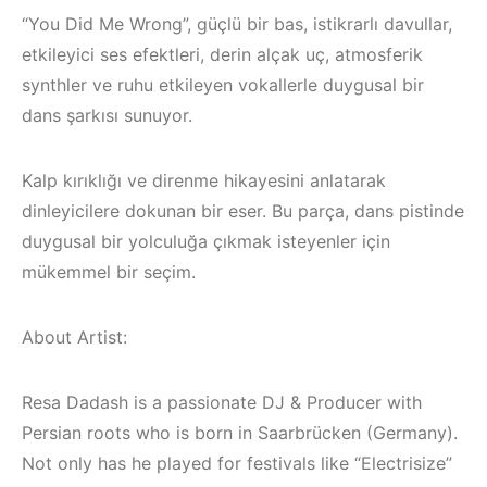
“You Did Me Wrong”, güçlü bir bas, istikrarlı davullar,
etkileyici ses efektleri, derin alçak uç, atmosferik
synthler ve ruhu etkileyen vokallerle duygusal bir
dans şarkısı sunuyor.
Kalp kırıklığı ve direnme hikayesini anlatarak
dinleyicilere dokunan bir eser. Bu parça, dans pistinde
duygusal bir yolculuğa çıkmak isteyenler için
mükemmel bir seçim.
About Artist:
Çeşme / Bodrum 
Çeşme /
Akyaka /
Resa Dadash is a passionate DJ & Producer with
Elektronik Müzik
Marmaris /
Persian roots who is born in Saarbrücken (Germany).
Mekanları 2022 –
Kuşadası /
Not only has he played for festivals like “Electrisize”