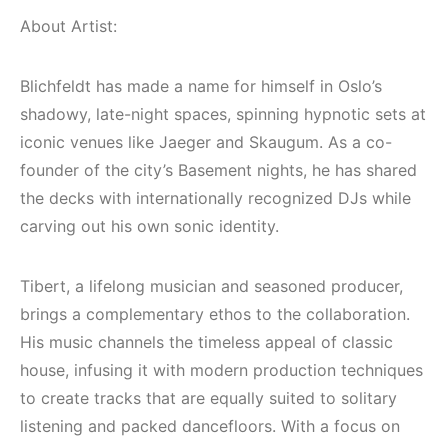
(House, Techno,
Elektronik Müzik
Downtempo)
Mekanları 2022
About Artist:
(House, Techno,
HEMEN İNCELE
Downtempo)
Blichfeldt has made a name for himself in Oslo’s
shadowy, late-night spaces, spinning hypnotic sets at
HEMEN İNCELE
iconic venues like Jaeger and Skaugum. As a co-
founder of the city’s Basement nights, he has shared
the decks with internationally recognized DJs while
carving out his own sonic identity.
Tibert, a lifelong musician and seasoned producer,
brings a complementary ethos to the collaboration.
His music channels the timeless appeal of classic
house, infusing it with modern production techniques
to create tracks that are equally suited to solitary
listening and packed dancefloors. With a focus on