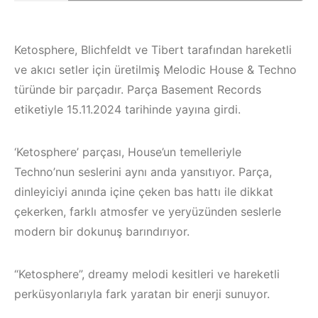
Ketosphere, Blichfeldt ve Tibert tarafından hareketli
ve akıcı setler için üretilmiş Melodic House & Techno
türünde bir parçadır. Parça Basement Records
etiketiyle 15.11.2024 tarihinde yayına girdi.
‘Ketosphere’ parçası, House’un temelleriyle
Techno’nun seslerini aynı anda yansıtıyor. Parça,
dinleyiciyi anında içine çeken bas hattı ile dikkat
çekerken, farklı atmosfer ve yeryüzünden seslerle
modern bir dokunuş barındırıyor.
Çeşme / Bodrum 
Çeşme / Alaçatı
Akyaka /
“Ketosphere”, dreamy melodi kesitleri ve hareketli
Elektronik Müzik
Marmaris /
perküsyonlarıyla fark yaratan bir enerji sunuyor.
Mekanları 2023 –
Kuşadası /