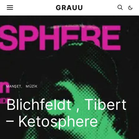
GRAUU
MANŞET
MÜZIK
Blichfeldt , Tibert
– Ketosphere