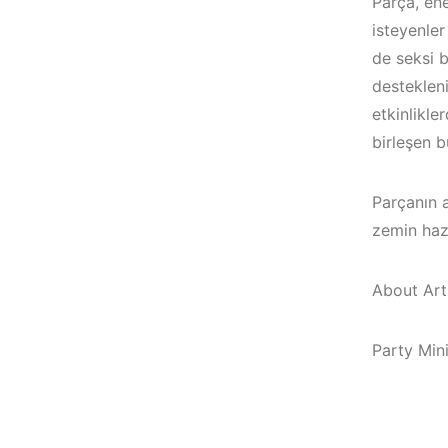
Parça, ene
isteyenler
de seksi b
destekleni
etkinlikle
birleşen b
Parçanın a
zemin hazı
About Arti
Çeşme / Bodrum 
Party Min
Çeşme /
Akyaka /
Elektronik Müzik
Marmaris /
Mekanları 2022 –
Kuşadası /