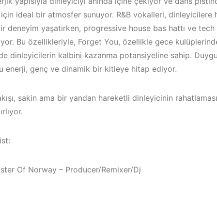
rjik yapısıyla dinleyiciyi anında içine çekiyor ve dans pist
 için ideal bir atmosfer sunuyor. R&B vokalleri, dinleyicile
ir deneyim yaşatırken, progressive house bas hattı ve tech 
yor. Bu özellikleriyle, Forget You, özellikle gece kulüplerin
rde dinleyicilerin kalbini kazanma potansiyeline sahip. Duygu
u enerji, genç ve dinamik bir kitleye hitap ediyor.
kışı, sakin ama bir yandan hareketli dinleyicinin rahatlama
rlıyor.
st:
/
Bodrum / Ç
ister Of Norway – Producer/Remixer/Dj
Çeşme / Alaçatı
Alaçatı / Ak
Elektronik Müzik
Kuşadası /
Mekanları 2023 –
Elektronik 