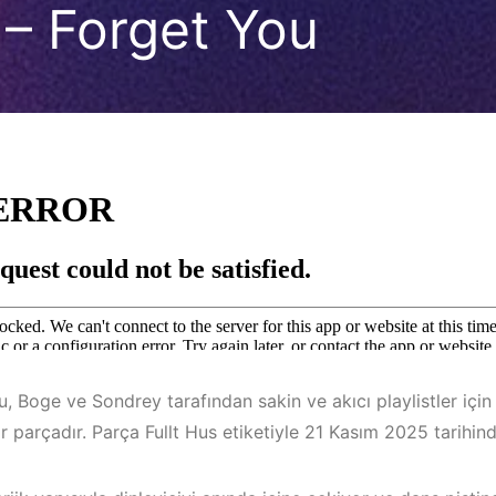
 – Forget You
, Boge ve Sondrey tarafından sakin ve akıcı playlistler içi
r parçadır. Parça Fullt Hus etiketiyle 21 Kasım 2025 tarihind