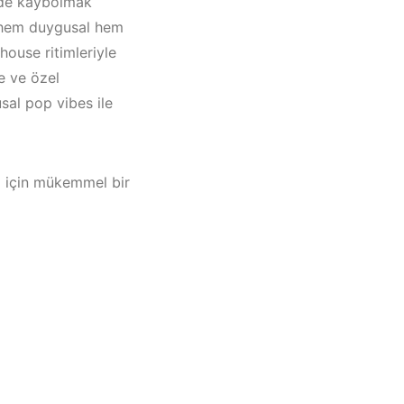
inde kaybolmak
re hem duygusal hem
house ritimleriyle
de ve özel
sal pop vibes ile
sı için mükemmel bir
eşme /
yaka /
Müzik