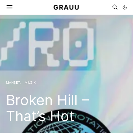
GRAUU
MANŞET
MÜZIK
Broken Hill –
That’s Hot