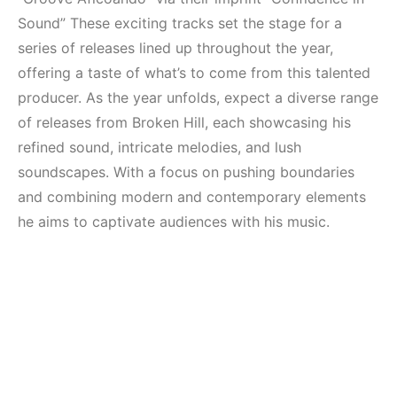
Elektronik Müzik
Mekanları ve
Mekanı : CAVE
Etkinlikleri 2023
Sound” These exciting tracks set the stage for a
(Downtempo,
series of releases lined up throughout the year,
HEMEN İNCELE
House, Techno)
offering a taste of what’s to come from this talented
producer. As the year unfolds, expect a diverse range
HEMEN İNCELE
of releases from Broken Hill, each showcasing his
refined sound, intricate melodies, and lush
soundscapes. With a focus on pushing boundaries
and combining modern and contemporary elements
he aims to captivate audiences with his music.