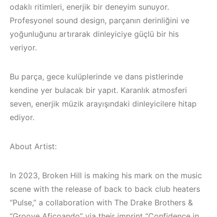
odaklı ritimleri, enerjik bir deneyim sunuyor.
Profesyonel sound design, parçanın derinliğini ve
yoğunluğunu artırarak dinleyiciye güçlü bir his
veriyor.
Bu parça, gece kulüplerinde ve dans pistlerinde
kendine yer bulacak bir yapıt. Karanlık atmosferi
seven, enerjik müzik arayışındaki dinleyicilere hitap
ediyor.
About Artist:
Bodrum / Çeşme 
In 2023, Broken Hill is making his mark on the music
Alaçatı / Akyaka /
Kuşadası /
scene with the release of back to back club heaters
İzmir ‘in Yeni
Elektronik Müzik
“Pulse,” a collaboration with The Drake Brothers &
“Groove Aficoando” via their imprint “Confidence in