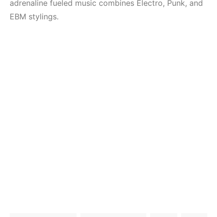
Elektronik Müzik
(House, Techno,
adrenaline fueled music combines Electro, Punk, and
Mekanı : CAVE
Downtempo)
EBM stylings.
HEMEN İNCELE
HEMEN İNCELE