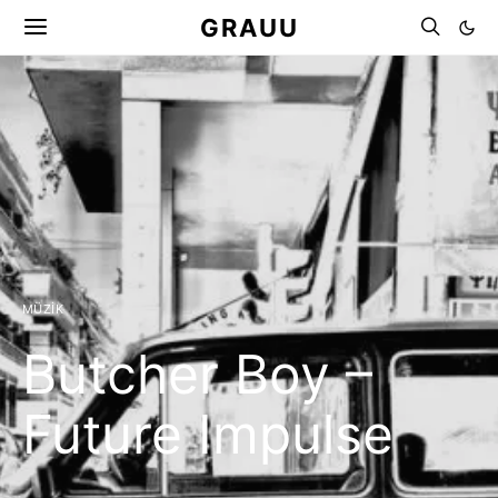
GRAUU
MÜZIK
Butcher Boy –
Future Impulse