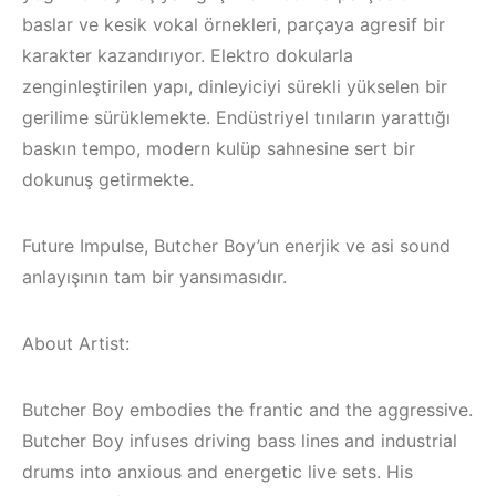
baslar ve kesik vokal örnekleri, parçaya agresif bir
karakter kazandırıyor. Elektro dokularla
zenginleştirilen yapı, dinleyiciyi sürekli yükselen bir
gerilime sürüklemekte. Endüstriyel tınıların yarattığı
baskın tempo, modern kulüp sahnesine sert bir
dokunuş getirmekte.
Future Impulse, Butcher Boy’un enerjik ve asi sound
anlayışının tam bir yansımasıdır.
About Artist:
Çeşme /
Butcher Boy embodies the frantic and the aggressive.
Elektronik Müzik
Butcher Boy infuses driving bass lines and industrial
İzmir ‘in Yeni
Mekanları 2022 –
drums into anxious and energetic live sets. His