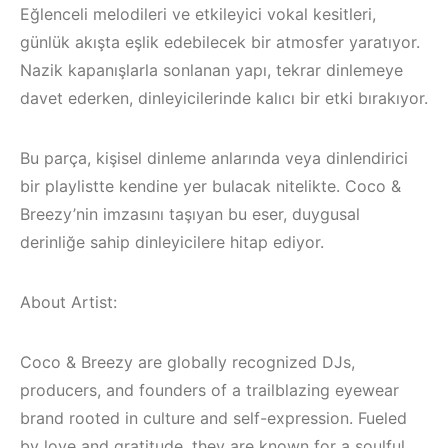
Eğlenceli melodileri ve etkileyici vokal kesitleri,
günlük akışta eşlik edebilecek bir atmosfer yaratıyor.
Nazik kapanışlarla sonlanan yapı, tekrar dinlemeye
davet ederken, dinleyicilerinde kalıcı bir etki bırakıyor.
Bu parça, kişisel dinleme anlarında veya dinlendirici
bir playlistte kendine yer bulacak nitelikte. Coco &
Breezy’nin imzasını taşıyan bu eser, duygusal
derinliğe sahip dinleyicilere hitap ediyor.
About Artist:
Çeşme / Bodrum /
Coco & Breezy are globally recognized DJs,
Akyaka /
Çeşme / Alaçatı
Marmaris /
Elektronik Müzik
producers, and founders of a trailblazing eyewear
Kuşadası /
Mekanları 2023 –
brand rooted in culture and self-expression. Fueled
by love and gratitude, they are known for a soulful,