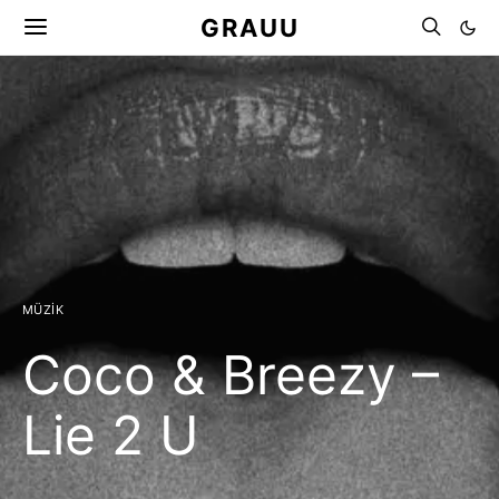
GRAUU
MÜZIK
Coco & Breezy –
Lie 2 U