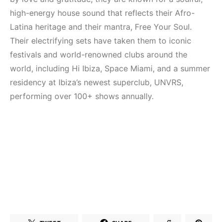
Elektronik Müzik
(House, Techno,
Mekanları 2022
Downtempo)
high-energy house sound that reflects their Afro-
(House, Techno,
Latina heritage and their mantra, Free Your Soul.
HEMEN İNCELE
Downtempo)
Their electrifying sets have taken them to iconic
festivals and world-renowned clubs around the
HEMEN İNCELE
world, including Hi Ibiza, Space Miami, and a summer
residency at Ibiza’s newest superclub, UNVRS,
performing over 100+ shows annually.