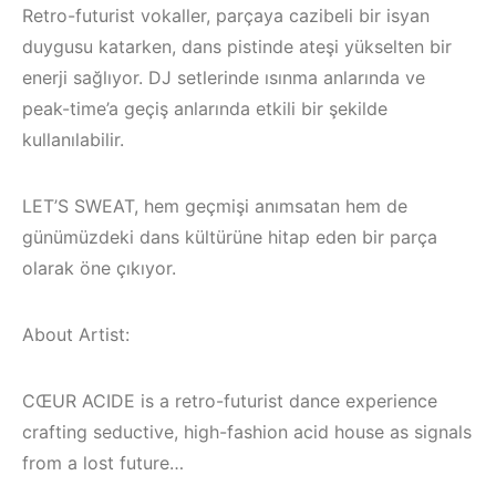
Retro-futurist vokaller, parçaya cazibeli bir isyan
duygusu katarken, dans pistinde ateşi yükselten bir
enerji sağlıyor. DJ setlerinde ısınma anlarında ve
peak-time’a geçiş anlarında etkili bir şekilde
kullanılabilir.
LET’S SWEAT, hem geçmişi anımsatan hem de
günümüzdeki dans kültürüne hitap eden bir parça
olarak öne çıkıyor.
About Artist:
CŒUR ACIDE is a retro-futurist dance experience
Çeşme / Alaçatı
Elektronik Müzik
crafting seductive, high-fashion acid house as signals
Mekanları 2023 –
İzmir ‘in Yeni
from a lost future…