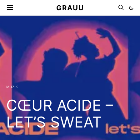
GRAUU
MÜZIK
CŒUR ACIDE –
LET’S SWEAT