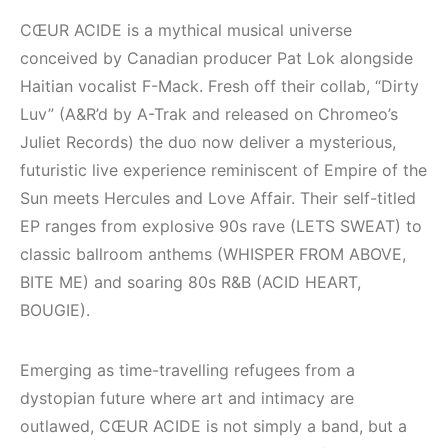
(House, Techno,
Elektronik Müzik
Downtempo)
Mekanı : CAVE
CŒUR ACIDE is a mythical musical universe
conceived by Canadian producer Pat Lok alongside
HEMEN İNCELE
HEMEN İNCELE
Haitian vocalist F-Mack. Fresh off their collab, “Dirty
Luv” (A&R’d by A-Trak and released on Chromeo’s
Juliet Records) the duo now deliver a mysterious,
futuristic live experience reminiscent of Empire of the
Sun meets Hercules and Love Affair. Their self-titled
EP ranges from explosive 90s rave (LETS SWEAT) to
classic ballroom anthems (WHISPER FROM ABOVE,
BITE ME) and soaring 80s R&B (ACID HEART,
BOUGIE).
Emerging as time-travelling refugees from a
dystopian future where art and intimacy are
outlawed, CŒUR ACIDE is not simply a band, but a