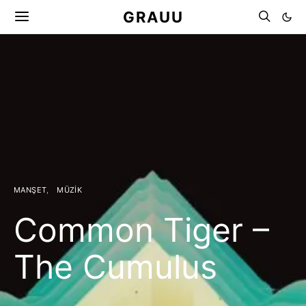
GRAUU
MANŞET
MÜZIK
Common Tiger –
The Cumulus