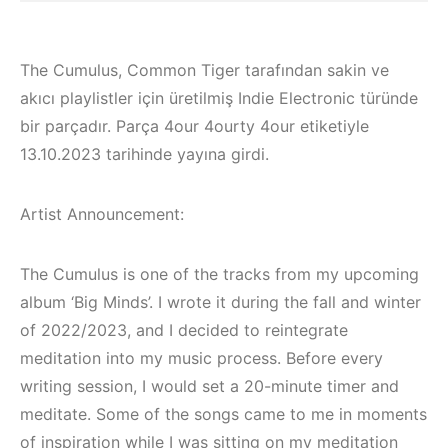
The Cumulus, Common Tiger tarafından sakin ve
akıcı playlistler için üretilmiş Indie Electronic türünde
bir parçadır. Parça 4our 4ourty 4our etiketiyle
13.10.2023 tarihinde yayına girdi.
Artist Announcement:
The Cumulus is one of the tracks from my upcoming
album ‘Big Minds’. I wrote it during the fall and winter
of 2022/2023, and I decided to reintegrate
Çeşme / Bodrum /
meditation into my music process. Before every
Akyaka /
Çeşme /
writing session, I would set a 20-minute timer and
Marmaris /
Elektronik Müzik
meditate. Some of the songs came to me in moments
Kuşadası /
Mekanları 2022 –
of inspiration while I was sitting on my meditation