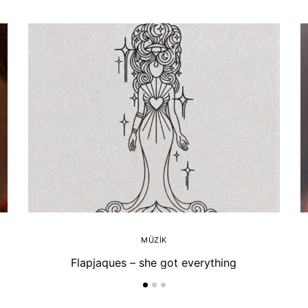
MÜZIK
Flapjaques – she got everything