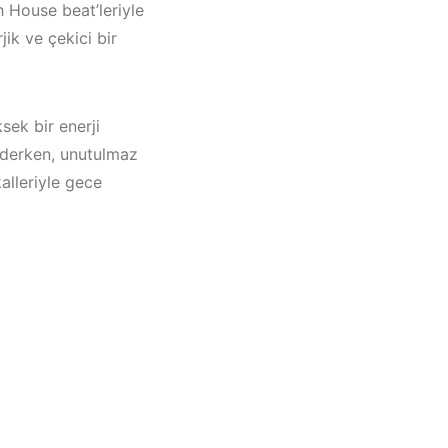
ch House beat’leriyle
jik ve çekici bir
sek bir enerji
ederken, unutulmaz
kalleriyle gece
çatı
Müzik
023 –