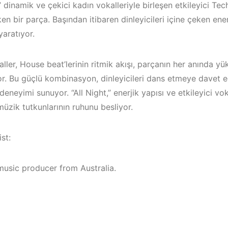
,” dinamik ve çekici kadın vokalleriyle birleşen etkileyici Te
en bir parça. Başından itibaren dinleyicileri içine çeken ener
aratıyor.
ller, House beat’lerinin ritmik akışı, parçanın her anında yük
or. Bu güçlü kombinasyon, dinleyicileri dans etmeye davet 
deneyimi sunuyor. “All Night,” enerjik yapısı ve etkileyici vo
üzik tutkunlarının ruhunu besliyor.
st:
usic producer from Australia.
/
Çeşme / Ala
Elektronik 
İzmir ‘in Yeni
Mekanları 2