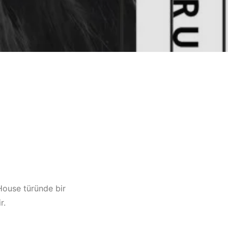
 House türünde bir
r.