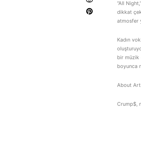
“All Night
dikkat çek
atmosfer y
Kadın voka
oluşturuy
bir müzik 
boyunca m
About Arti
Crump$, m
Bodrum / Çeşme 
Çeşme /
Alaçatı / Akyaka /
Elektronik Müzik
Kuşadası /
Mekanları 2022 –
Elektronik Müzik