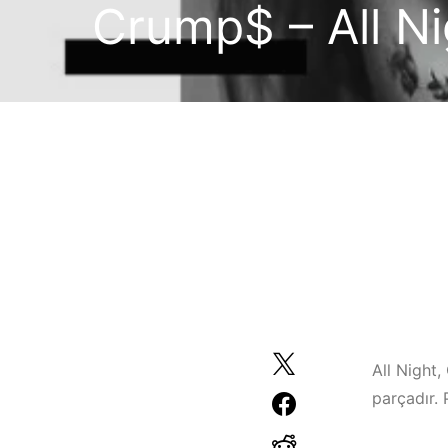
Crump$ – All Ni
All Night,
parçadır. 