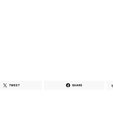
Elektronik Müzik
(House, Tec
Mekanı : CAVE
Downtempo
HEMEN İNCELE
HEMEN İNCELE
TWEET
SHARE