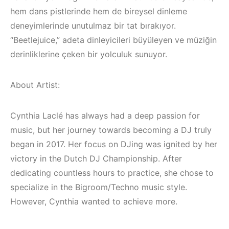
(House, Techno,
(House, Techno,
hem dans pistlerinde hem de bireysel dinleme
Downtempo)
Downtempo)
deneyimlerinde unutulmaz bir tat bırakıyor.
HEMEN İNCELE
HEMEN İNCELE
“Beetlejuice,” adeta dinleyicileri büyüleyen ve müziğin
derinliklerine çeken bir yolculuk sunuyor.
About Artist:
Cynthia Laclé has always had a deep passion for
music, but her journey towards becoming a DJ truly
began in 2017. Her focus on DJing was ignited by her
victory in the Dutch DJ Championship. After
dedicating countless hours to practice, she chose to
specialize in the Bigroom/Techno music style.
However, Cynthia wanted to achieve more.