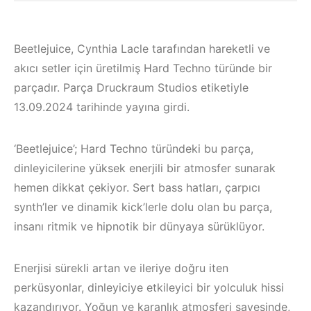
Beetlejuice, Cynthia Lacle tarafından hareketli ve
akıcı setler için üretilmiş Hard Techno türünde bir
parçadır. Parça Druckraum Studios etiketiyle
13.09.2024 tarihinde yayına girdi.
‘Beetlejuice’; Hard Techno türündeki bu parça,
dinleyicilerine yüksek enerjili bir atmosfer sunarak
hemen dikkat çekiyor. Sert bass hatları, çarpıcı
synth’ler ve dinamik kick’lerle dolu olan bu parça,
insanı ritmik ve hipnotik bir dünyaya sürüklüyor.
Çeşme /
Çeşme / Alaçatı
Enerjisi sürekli artan ve ileriye doğru iten
Elektronik Müzik
Elektronik Müzik
perküsyonlar, dinleyiciye etkileyici bir yolculuk hissi
Mekanları 2022 –
Mekanları 2023 –
kazandırıyor. Yoğun ve karanlık atmosferi sayesinde,