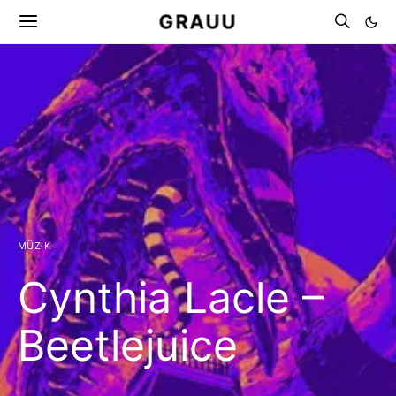
GRAUU
MÜZIK
Cynthia Lacle –
Beetlejuice