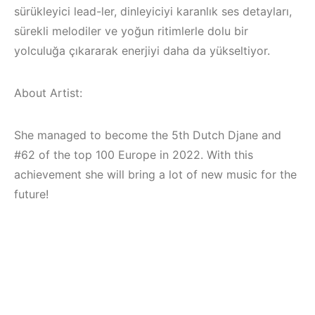
sürükleyici lead-ler, dinleyiciyi karanlık ses detayları,
sürekli melodiler ve yoğun ritimlerle dolu bir
yolculuğa çıkararak enerjiyi daha da yükseltiyor.
About Artist:
She managed to become the 5th Dutch Djane and
#62 of the top 100 Europe in 2022. With this
achievement she will bring a lot of new music for the
future!
Bodrum / Çeşme /
Alaçatı / Akyaka /
Çeşme /
Kuşadası /
Elektronik Müzik
Elektronik Müzik
Mekanları 2022 –