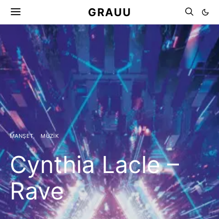
GRAUU
MANŞET
MÜZIK
Cynthia Lacle –
Rave