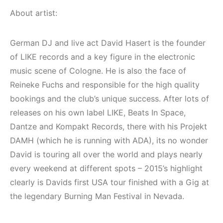
(House, Techno,
Elektronik Müzik
Downtempo)
Mekanları 2022
About artist:
(House, Techno,
HEMEN İNCELE
Downtempo)
German DJ and live act David Hasert is the founder
of LIKE records and a key figure in the electronic
HEMEN İNCELE
music scene of Cologne. He is also the face of
Reineke Fuchs and responsible for the high quality
bookings and the club’s unique success. After lots of
releases on his own label LIKE, Beats In Space,
Dantze and Kompakt Records, there with his Projekt
DAMH (which he is running with ADA), its no wonder
David is touring all over the world and plays nearly
every weekend at different spots – 2015’s highlight
clearly is Davids first USA tour finished with a Gig at
the legendary Burning Man Festival in Nevada.