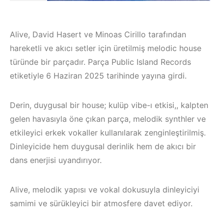
Alive, David Hasert ve Minoas Cirillo tarafından
hareketli ve akıcı setler için üretilmiş melodic house
türünde bir parçadır. Parça Public Island Records
etiketiyle 6 Haziran 2025 tarihinde yayına girdi.
Derin, duygusal bir house; kulüp vibe-ı etkisi,, kalpten
gelen havasıyla öne çıkan parça, melodik synthler ve
etkileyici erkek vokaller kullanılarak zenginleştirilmiş.
Dinleyicide hem duygusal derinlik hem de akıcı bir
dans enerjisi uyandırıyor.
Çeşme / Bodrum 
Çeşme / Alaçatı
Akyaka /
Alive, melodik yapısı ve vokal dokusuyla dinleyiciyi
Elektronik Müzik
Marmaris /
samimi ve sürükleyici bir atmosfere davet ediyor.
Mekanları 2023 –
Kuşadası /