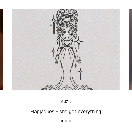
MÜZIK
Flapjaques – she got everything