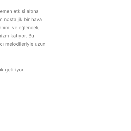
hemen etkisi altına
m nostaljik bir hava
anımı ve eğlenceli,
mizm katıyor. Bu
ıcı melodileriyle uzun
k getiriyor.
drum /