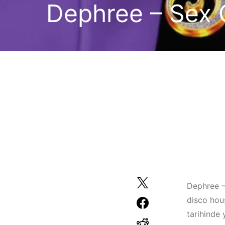
Dephree – Sex
Dephree – 
disco hou
tarihinde 