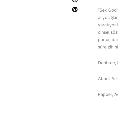
“Sex God”,
alıyor. Şa
yaratıyor 
cinsel söz
parça, dan
süre zihin
Dephree, b
About Arti
Rapper, Ac
Çeşme / Alaçatı
Çeşme /
Elektronik Müzik
Elektronik Müzik
Mekanları 2023 –
Mekanları 2022 –