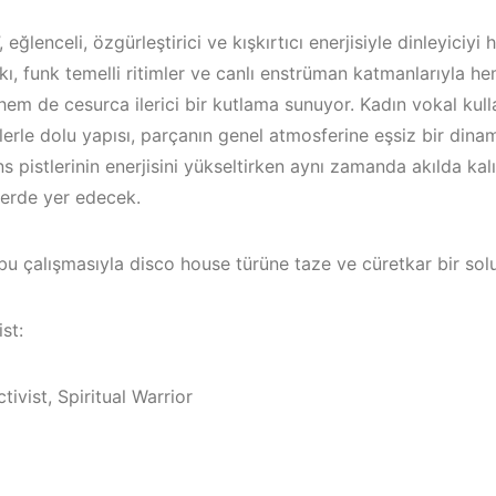
 eğlenceli, özgürleştirici ve kışkırtıcı enerjisiyle dinleyiciyi 
rkı, funk temelli ritimler ve canlı enstrüman katmanlarıyla he
hem de cesurca ilerici bir kutlama sunuyor. Kadın vokal kull
lerle dolu yapısı, parçanın genel atmosferine eşsiz bir dina
s pistlerinin enerjisini yükseltirken aynı zamanda akılda kal
lerde yer edecek.
u çalışmasıyla disco house türüne taze ve cüretkar bir solu
st:
Bodrum / Çeşme /
Çeşme / Bo
tivist, Spiritual Warrior
Alaçatı / Akyaka /
Akyaka /
Kuşadası /
Marmaris /
Elektronik Müzik
Kuşadası /