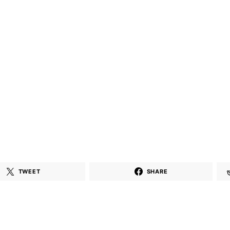
Mekanları ve
Elektronik 
Etkinlikleri 2023
Mekanları 
(Downtempo,
(House, Tec
House, Techno)
Downtempo
HEMEN İNCELE
HEMEN İNCELE
TWEET
SHARE