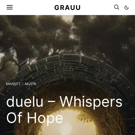
GRAUU
MANŞET
MÜZIK
duelu – Whispers
Of Hope