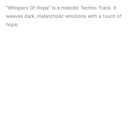
“Whispers Of Hope” is a melodic Techno Track. It
weaves dark, melancholic emotions with a touch of
hope.
Bodrum / Çeşme 
Çeşme /
Alaçatı / Akyaka /
Elektronik Müzik
Kuşadası /
Mekanları 2022 –
Elektronik Müzik