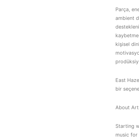
Parça, ene
ambient do
destekleni
kaybetmed
kişisel di
motivasyon
prodüksiyo
East Haze’
bir seçene
About Arti
Çeşme /
Elektronik Müzik
Starting 
Mekanları 2022 –
İzmir ‘in Yeni
music for