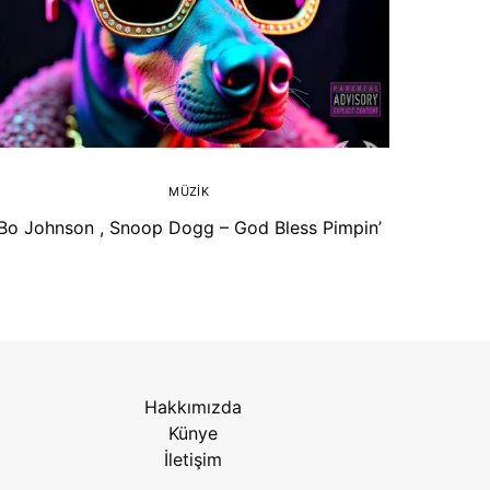
MÜZIK
Bo Johnson , Snoop Dogg – God Bless Pimpin’
Brenda
Hakkımızda
Künye
İletişim