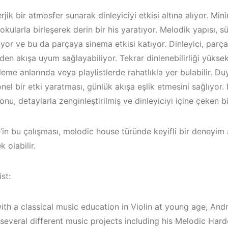
rjik bir atmosfer sunarak dinleyiciyi etkisi altına alıyor. Mini
kularla birleşerek derin bir his yaratıyor. Melodik yapısı, sü
yor ve bu da parçaya sinema etkisi katıyor. Dinleyici, parç
en akışa uyum sağlayabiliyor. Tekrar dinlenebilirliği yükse
nleme anlarında veya playlistlerde rahatlıkla yer bulabilir. D
el bir etki yaratması, günlük akışa eşlik etmesini sağlıyor.
nu, detaylarla zenginleştirilmiş ve dinleyiciyi içine çeken b
in bu çalışması, melodic house türünde keyifli bir deneyim 
k olabilir.
Bodrum / Ç
st:
Çeşme / Alaçatı
Alaçatı / Ak
Elektronik Müzik
Kuşadası /
with a classical music education in Violin at young age, A
Mekanları 2023 –
Elektronik 
 several different music projects including his Melodic Har