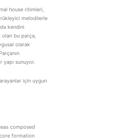
mal house ritimleri,
rükleyici melodilerle
ada kendini
k olan bu parça,
uygusal olarak
 Parçanın
ir yapı sunuyor.
arayanlar için uygun
eşme /
yaka /
ndreas composed
Müzik
dcore formation