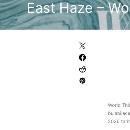
East Haze – Wo
World Thi
bulabilec
2026 tarih