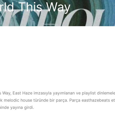
rld This Way
s Way, East Haze imzasıyla yayımlanan ve playlist dinlemele
ek melodic house türünde bir parça. Parça easthazebeats et
inde yayına girdi.