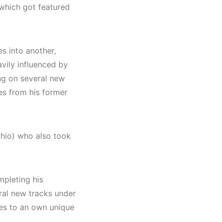
e
 which got featured
 2023
o,
hno)
es into another,
avily influenced by
ing on several new
es from his former
hio) who also took
mpleting his
ral new tracks under
es to an own unique