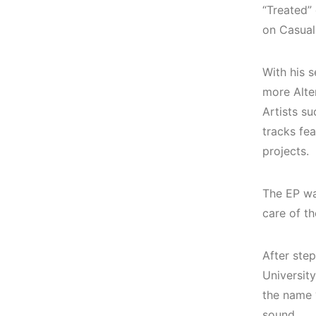
(House, Techno,
Elektronik Müzik
“Treated”
Downtempo)
Mekanı : CAVE
on Casual
HEMEN İNCELE
HEMEN İNCELE
With his s
more Alter
Artists s
tracks fea
projects.
The EP wa
care of th
After ste
Universit
the name 
sound.