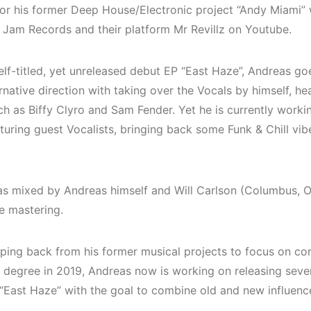
(House, Techno,
Mekanları v
 or his former Deep House/Electronic project “Andy Miami”
Downtempo)
Etkinlikleri
 Jam Records and their platform Mr Revillz on Youtube.
(Downtemp
HEMEN İNCELE
House, Tec
elf-titled, yet unreleased debut EP “East Haze”, Andreas go
HEMEN İNCELE
native direction with taking over the Vocals by himself, he
uch as Biffy Clyro and Sam Fender. Yet he is currently work
turing guest Vocalists, bringing back some Funk & Chill vib
s mixed by Andreas himself and Will Carlson (Columbus, O
e mastering.
pping back from his former musical projects to focus on co
y degree in 2019, Andreas now is working on releasing seve
“East Haze” with the goal to combine old and new influenc