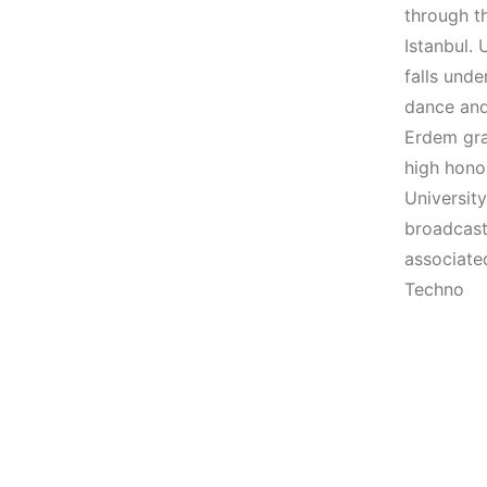
(House, Techno,
Elektronik Müzik
through th
Downtempo)
Mekanları 2022
Istanbul. 
(House, Techno,
falls und
HEMEN İNCELE
Downtempo)
dance and
Erdem gra
HEMEN İNCELE
high honor
University
broadcast
associate
Techno