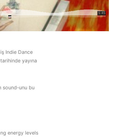
miş Indie Dance
tarihinde yayına
’in sound-unu bu
i
ing energy levels