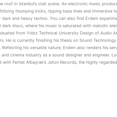
Mekanları ve
Elektronik 
e roof in Istanbul’s club scene. An electronic music produc
Etkinlikleri 2023
Mekanı : C
Utilizing thumping kicks, ripping bass lines and immersive 
(Downtempo,
er dark and heavy techno. You can also find Erdem experime
HEMEN İNCELE
House, Techno)
 dark disco, where his music is saturated with melodic ele
duated from Yıldız Technical University Design of Audio A
HEMEN İNCELE
s. He is currently finishing his thesis on Sound Technology
. Reflecting his versatile nature; Erdem also renders his ser
 and cinema industry as a sound designer and engineer. Loc
d with Ferhat Albayrak’s Jeton Records, the highly regarde