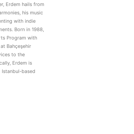
Müzik
er, Erdem hails from
AVE
harmonies, his music
nting with indie
ments. Born in 1988,
rts Program with
 at Bahçeşehir
vices to the
ally, Erdem is
d Istanbul-based