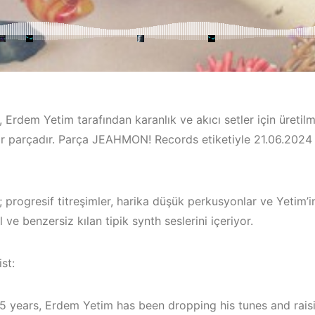
, Erdem Yetim tarafından karanlık ve akıcı setler için üretil
ir parçadır. Parça JEAHMON! Records etiketiyle 21.06.2024 
; progresif titreşimler, harika düşük perkusyonlar ve Yetim
 ve benzersiz kılan tipik synth seslerini içeriyor.
/
Bodrum / Çeşme /
Alaçatı / Akyaka /
st:
Kuşadası /
Elektronik Müzik
İzmir ‘in Yen
15 years, Erdem Yetim has been dropping his tunes and rais