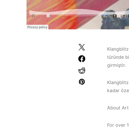
Klangblitz
türünde b
girmiştir.
Klangblitz
kadar özel
Çeşme / Bodrum 
Çeşme / Alaçatı
Akyaka /
About Arti
Elektronik Müzik
Marmaris /
Mekanları 2023 –
Kuşadası /
For over 