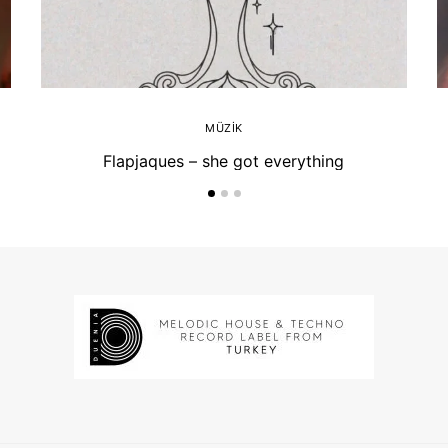
MÜZIK
Flapjaques – she got everything