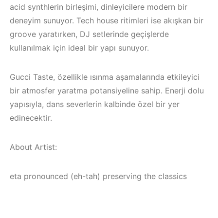
acid synthlerin birleşimi, dinleyicilere modern bir
deneyim sunuyor. Tech house ritimleri ise akışkan bir
groove yaratırken, DJ setlerinde geçişlerde
kullanılmak için ideal bir yapı sunuyor.
Gucci Taste, özellikle ısınma aşamalarında etkileyici
bir atmosfer yaratma potansiyeline sahip. Enerji dolu
yapısıyla, dans severlerin kalbinde özel bir yer
edinecektir.
About Artist:
Çeşme / Bodrum 
eta pronounced (eh-tah) preserving the classics
Çeşme /
Akyaka /
Elektronik Müzik
Marmaris /
Mekanları 2022 –
Kuşadası /