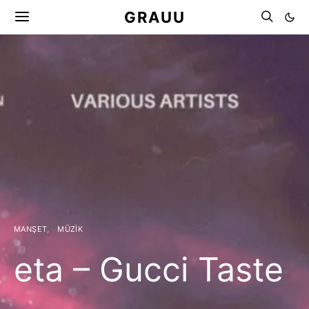
GRAUU
MANŞET
MÜZIK
eta – Gucci Taste