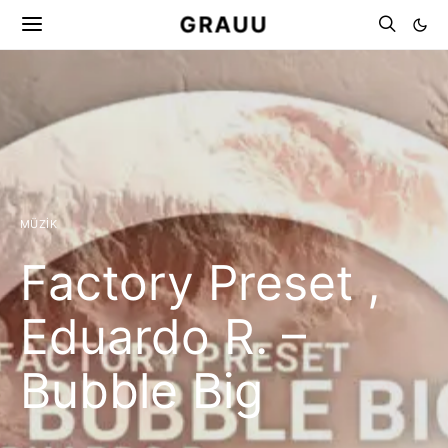
GRAUU
MÜZIK
Factory Preset ,
Eduardo R. –
Bubble Big