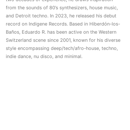
(House, Techno,
Mekanları ve
Downtempo)
Etkinlikleri 2023
from the sounds of 80’s synthesizers, house music,
(Downtempo,
and Detroit techno. In 2023, he released his debut
HEMEN İNCELE
House, Techno)
record on Indigene Records. Based in Hiberdón-los-
Baños, Eduardo R. has been active on the Western
HEMEN İNCELE
Switzerland scene since 2001, known for his diverse
style encompassing deep/tech/afro-house, techno,
indie dance, nu disco, and minimal.