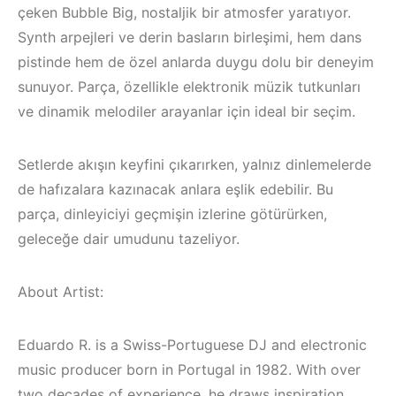
çeken Bubble Big, nostaljik bir atmosfer yaratıyor.
Synth arpejleri ve derin basların birleşimi, hem dans
pistinde hem de özel anlarda duygu dolu bir deneyim
sunuyor. Parça, özellikle elektronik müzik tutkunları
ve dinamik melodiler arayanlar için ideal bir seçim.
Setlerde akışın keyfini çıkarırken, yalnız dinlemelerde
de hafızalara kazınacak anlara eşlik edebilir. Bu
parça, dinleyiciyi geçmişin izlerine götürürken,
geleceğe dair umudunu tazeliyor.
About Artist:
Bodrum / Çeşme 
Çeşme / Alaçatı
Alaçatı / Akyaka /
Elektronik Müzik
Kuşadası /
Eduardo R. is a Swiss-Portuguese DJ and electronic
Mekanları 2023 –
Elektronik Müzik
music producer born in Portugal in 1982. With over
two decades of experience, he draws inspiration