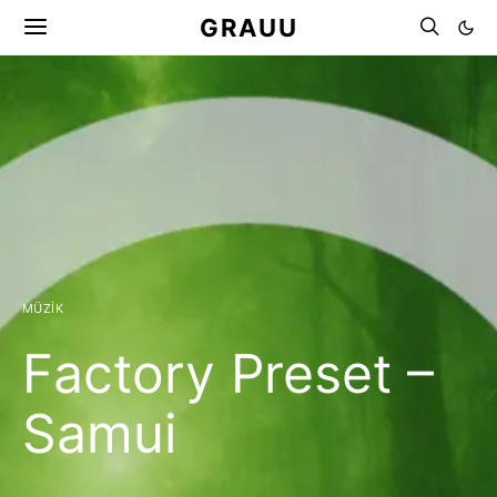
GRAUU
MÜZIK
Factory Preset –
Samui