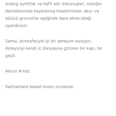
analog synth’ler ve hafif asit dokunuşları, müziğin
derinliklerinde kaybolmuş hissettirirken, akıcı ve
sürücü groove’lar eşliğinde dans etme isteği
uyandırıyor.
Samui, atmosferiyle iyi bir deneyim sunuyor;
dinleyiciyi kendi iç dünyasına götüren bir kapı, bir
geçit.
About Artist:
Switzerland based music producer.
Çeşme / Alaçatı
Çeşme /
Elektronik Müzik
Elektronik Müzik
Mekanları 2023 –
Mekanları 2022 –