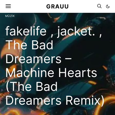
GRAUU
MÜZIK
fakelife , jacket. ,
The Bad
Dreamers –
Machine Hearts
(The Bad
Dreamers Remix)