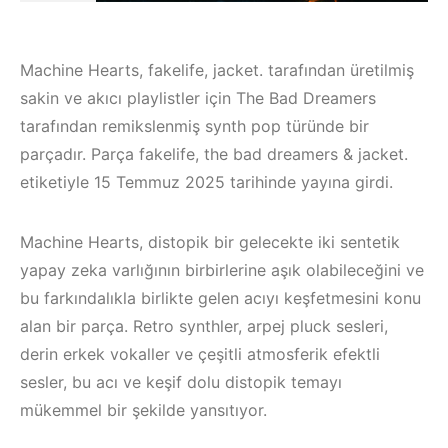
Machine Hearts, fakelife, jacket. tarafından üretilmiş
sakin ve akıcı playlistler için The Bad Dreamers
tarafından remikslenmiş synth pop türünde bir
parçadır. Parça fakelife, the bad dreamers & jacket.
etiketiyle 15 Temmuz 2025 tarihinde yayına girdi.
Machine Hearts, distopik bir gelecekte iki sentetik
yapay zeka varlığının birbirlerine aşık olabileceğini ve
bu farkındalıkla birlikte gelen acıyı keşfetmesini konu
alan bir parça. Retro synthler, arpej pluck sesleri,
Çeşme / Bodrum 
derin erkek vokaller ve çeşitli atmosferik efektli
Akyaka /
sesler, bu acı ve keşif dolu distopik temayı
Marmaris /
mükemmel bir şekilde yansıtıyor.
İzmir ‘in Yeni
Kuşadası /