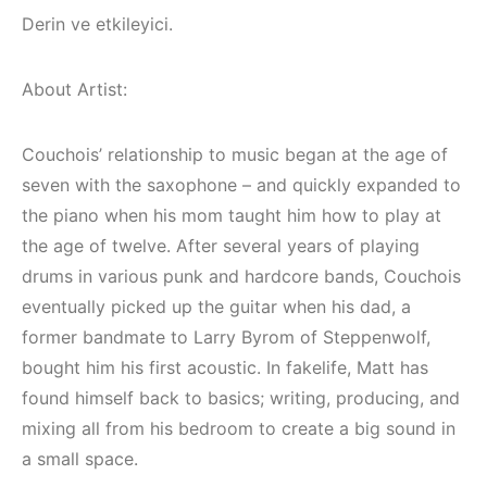
Elektronik Müzik
Elektronik Müzik
Derin ve etkileyici.
Mekanı : CAVE
Mekanları 2022
(House, Techno,
HEMEN İNCELE
Downtempo)
About Artist:
HEMEN İNCELE
Couchois’ relationship to music began at the age of
seven with the saxophone – and quickly expanded to
the piano when his mom taught him how to play at
the age of twelve. After several years of playing
drums in various punk and hardcore bands, Couchois
eventually picked up the guitar when his dad, a
former bandmate to Larry Byrom of Steppenwolf,
bought him his first acoustic. In fakelife, Matt has
found himself back to basics; writing, producing, and
mixing all from his bedroom to create a big sound in
a small space.