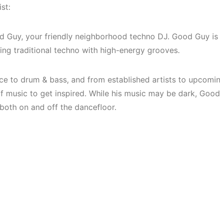
Mekanları ve
(House, Tec
st:
Etkinlikleri 2023
Downtempo
(Downtempo,
 Guy, your friendly neighborhood techno DJ. Good Guy i
HEMEN İNCELE
House, Techno)
xing traditional techno with high-energy grooves.
HEMEN İNCELE
ce to drum & bass, and from established artists to upcomin
 of music to get inspired. While his music may be dark, Goo
 both on and off the dancefloor.