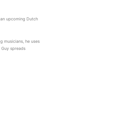
hno,
)
s an upcoming Dutch
g musicians, he uses
d Guy spreads