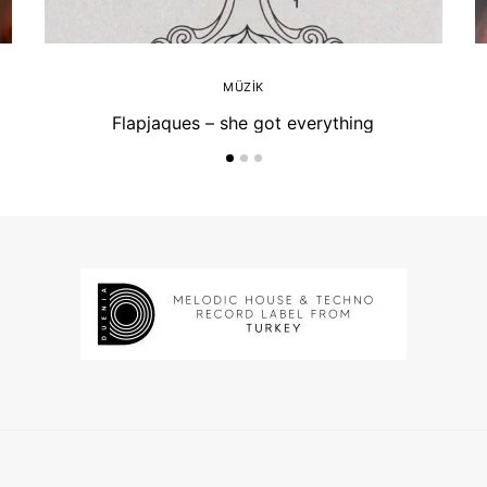
MÜZIK
Flapjaques – she got everything