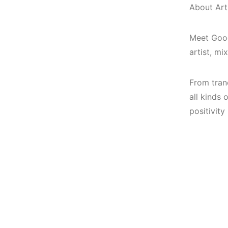
Elektronik Müzik
(House, Techno,
About Arti
Mekanı : CAVE
Downtempo)
Meet Good
HEMEN İNCELE
HEMEN İNCELE
artist, mi
From tran
all kinds
positivity