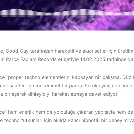
, Good Guy tarafından hareketli ve akıcı setler için üretil
ır. Parça Faciam Records etiketiyle 14.02.2025 tarihinde yay
e” proper techno elementlerini kapsayan bir çalışma. Düz kar
eak saatler için mükemmel bir parça. Sürükleyici, eğlenceli
la birleşerek dinleyiciyi hareket etmeye davet ediyor.
Bodrum / Çeşme /
Alaçatı / Akyaka /
Çeşme / Ala
ce” hem enerjik hem de yolculuğa çıkaran yapısıyla hem de 
Kuşadası /
Elektronik 
le techno tutkunları için akılda kalıcı hipnotik bir deneyim v
Elektronik Müzik
Mekanları 2