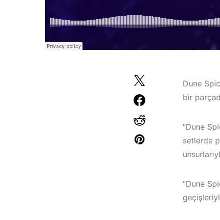
Dune Spice
bir parçad
“Dune Spic
setlerde p
unsurlarıy
Çeşme /
“Dune Spi
Elektronik Müzik
geçişleriy
İzmir ‘in Yeni
Mekanları 2022 –