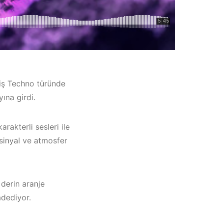
miş Techno türünde
ına girdi.
akterli sesleri ile
 sinyal ve atmosfer
çatı
derin aranje
Müzik
adediyor.
023 –