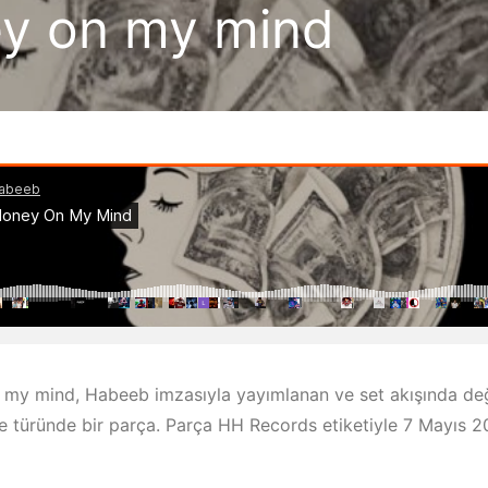
y on my mind
my mind, Habeeb imzasıyla yayımlanan ve set akışında değe
e türünde bir parça. Parça HH Records etiketiyle 7 Mayıs 2