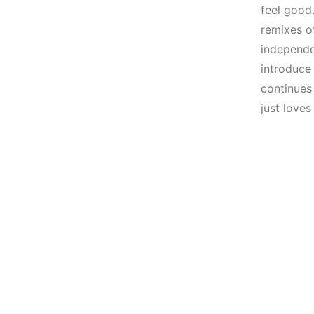
Elektronik Müzik
(House, Techno,
feel good.
Mekanları 2022
Downtempo)
remixes o
(House, Techno,
independe
HEMEN İNCELE
Downtempo)
introduce
continues 
HEMEN İNCELE
just love