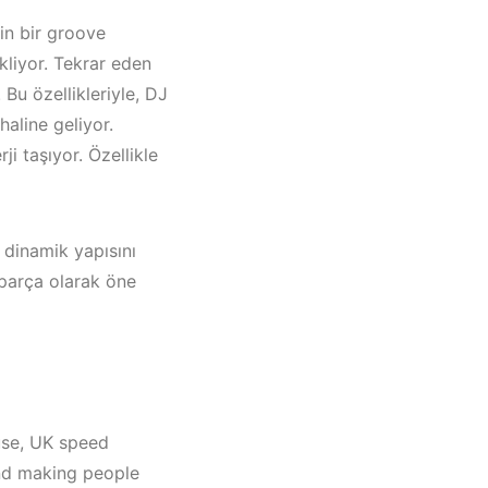
rin bir groove
kliyor. Tekrar eden
 Bu özellikleriyle, DJ
haline geliyor.
ji taşıyor. Özellikle
n dinamik yapısını
 parça olarak öne
use, UK speed
i
and making people