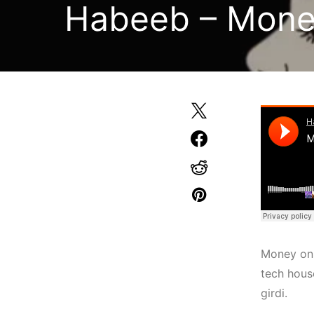
Habeeb – Mone
Money on 
tech hous
girdi.