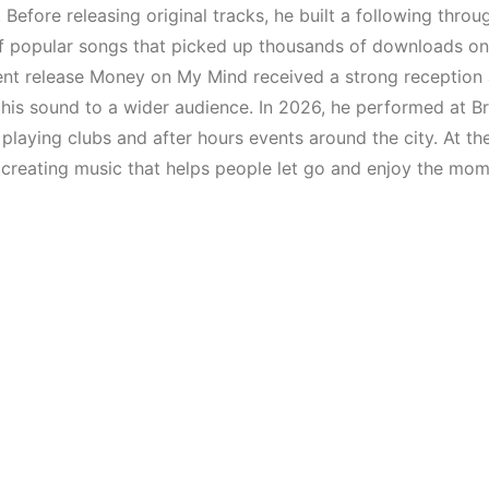
(House, Techno,
Elektronik 
 Before releasing original tracks, he built a following thr
Downtempo)
Mekanı : C
f popular songs that picked up thousands of downloads onl
nt release Money on My Mind received a strong reception
HEMEN İNCELE
HEMEN İNCELE
 his sound to a wider audience. In 2026, he performed at 
playing clubs and after hours events around the city. At the 
s creating music that helps people let go and enjoy the mom