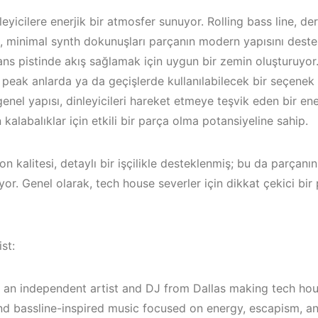
leyicilere enerjik bir atmosfer sunuyor. Rolling bass line, de
n, minimal synth dokunuşları parçanın modern yapısını deste
dans pistinde akış sağlamak için uygun bir zemin oluşturuyor.
 peak anlarda ya da geçişlerde kullanılabilecek bir seçenek 
enel yapısı, dinleyicileri hareket etmeye teşvik eden bir ener
kalabalıklar için etkili bir parça olma potansiyeline sahip.
n kalitesi, detaylı bir işçilikle desteklenmiş; bu da parçanı
yor. Genel olarak, tech house severler için dikkat çekici bir
st:
Çeşme / Alaçatı
Elektronik Müzik
 an independent artist and DJ from Dallas making tech ho
Mekanları 2023 –
İzmir ‘in Yen
nd bassline-inspired music focused on energy, escapism, 