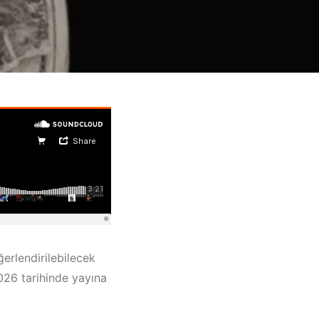
rlendirilebilecek
026 tarihinde yayına