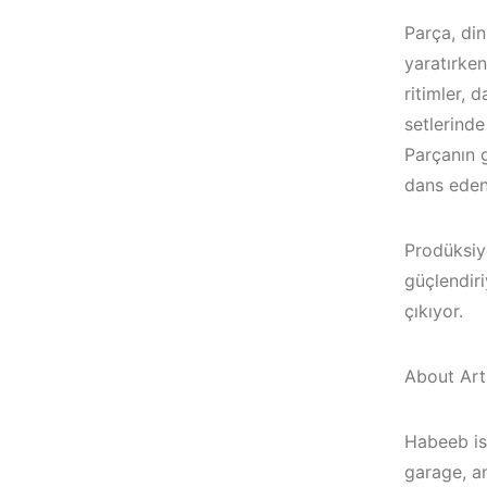
Parça, din
yaratırke
ritimler, 
setlerinde
Parçanın g
dans eden 
Prodüksiyo
güçlendiri
çıkıyor.
Çeşme / Bodrum /
About Arti
Akyaka /
Çeşme /
Marmaris /
Elektronik Müzik
Habeeb is
Kuşadası /
Mekanları 2022 –
garage, a