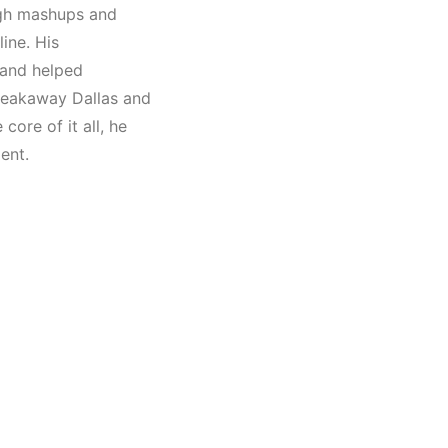
Müzik
ough mashups and
AVE
ine. His
 and helped
Breakaway Dallas and
core of it all, he
ent.