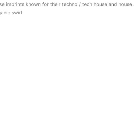
Mekanları ve
(House, Tec
ese imprints known for their techno / tech house and house 
Etkinlikleri 2023
Downtempo
anic swirl.
(Downtempo,
HEMEN İNCELE
House, Techno)
HEMEN İNCELE