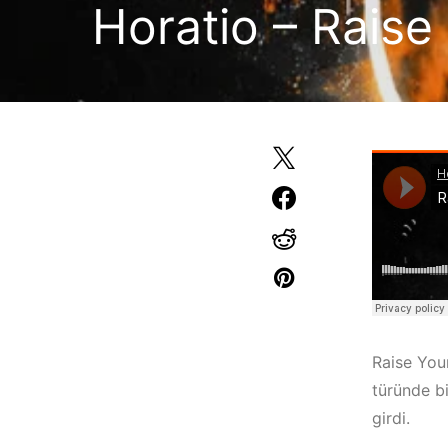
Horatio – Rais
Raise Your
türünde b
girdi.