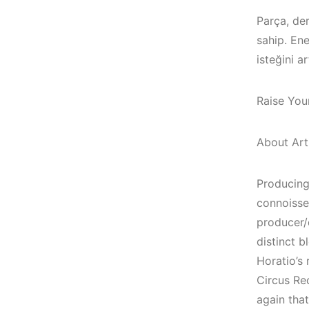
Parça, der
sahip. Ene
isteğini ar
Raise Your
About Arti
Producing
connoisse
producer/
Çeşme / Bodrum 
distinct b
Akyaka /
Horatio’s 
Marmaris /
Circus Re
İzmir ‘in Yeni
Kuşadası /
again tha