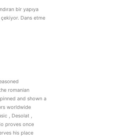
andıran bir yapıya
e çekiyor. Dans etme
seasoned
 the romanian
y pinned and shown a
ners worldwide
ic , Desolat ,
Müzik
tio proves once
022 –
erves his place