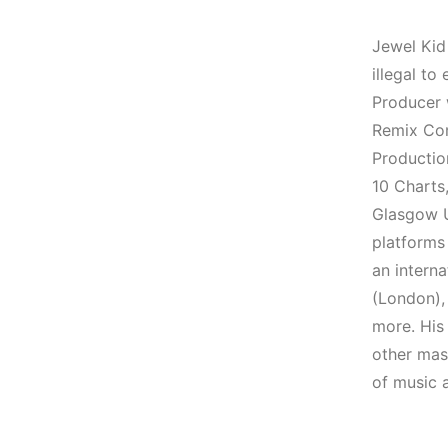
(House, Techno,
Elektronik Müzik
Downtempo)
Mekanları 2022
Jewel Kid
(House, Techno,
illegal to
HEMEN İNCELE
Downtempo)
Producer 
HEMEN İNCELE
Remix Com
Productio
10 Charts
Glasgow U
platforms
an interna
(London),
more. His
other mast
of music 