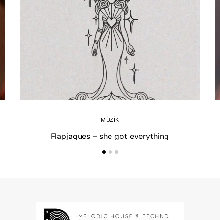
MÜZIK
Flapjaques – she got everything