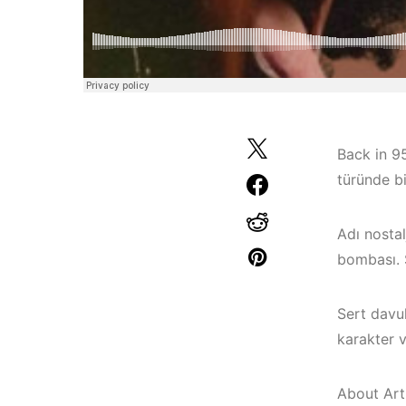
Back in 95
türünde bi
Adı nosta
bombası. 
Çeşme / Bodrum 
Sert davul
Çeşme / Alaçatı
Akyaka /
karakter v
Elektronik Müzik
Marmaris /
Mekanları 2023 –
Kuşadası /
About Arti