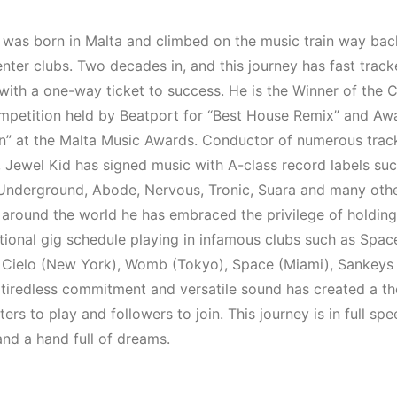
(House, Techno,
Mekanları v
Downtempo)
Etkinlikleri
 was born in Malta and climbed on the music train way bac
(Downtemp
 enter clubs. Two decades in, and this journey has fast trac
HEMEN İNCELE
House, Tec
with a one-way ticket to success. He is the Winner of the
HEMEN İNCELE
petition held by Beatport for “Best House Remix” and Aw
n” at the Malta Music Awards. Conductor of numerous track
, Jewel Kid has signed music with A-class record labels su
nderground, Abode, Nervous, Tronic, Suara and many other
 around the world he has embraced the privilege of holding
tional gig schedule playing in infamous clubs such as Space
 Cielo (New York), Womb (Tokyo), Space (Miami), Sankeys 
 tiredless commitment and versatile sound has created a th
ers to play and followers to join. This journey is in full spe
and a hand full of dreams.