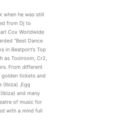
e
 2023
k when he was still
o,
ked from Dj to
hno)
 Carl Cox Worldwide
arded “Best Dance
s in Beatport’s Top
ch as Toolroom, Cr2,
s. From different
 golden tickets and
 (Ibiza) ,Egg
(Ibiza) and many
eatre of music for
ed with a mind full