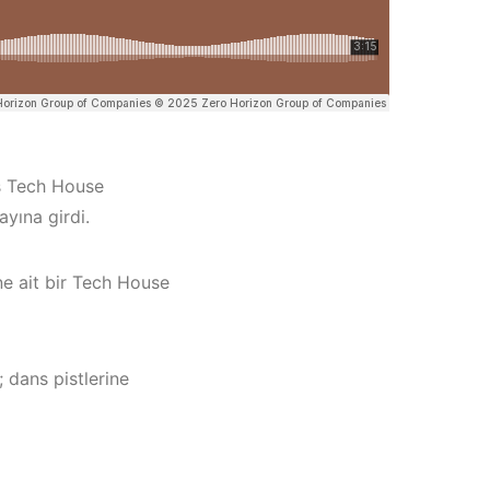
iş Tech House
ayına girdi.
ne ait bir Tech House
eşme /
; dans pistlerine
yaka /
Müzik