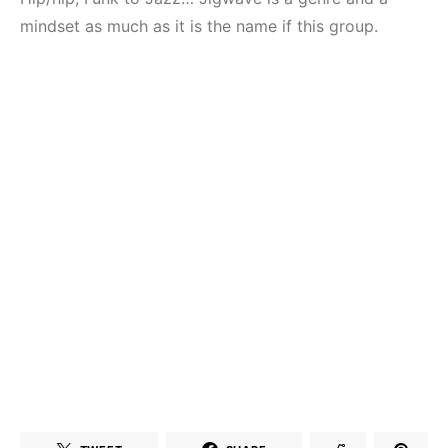
Elektronik Müzik
(House, Techno,
Mekanı : CAVE
Downtempo)
mindset as much as it is the name if this group.
HEMEN İNCELE
HEMEN İNCELE