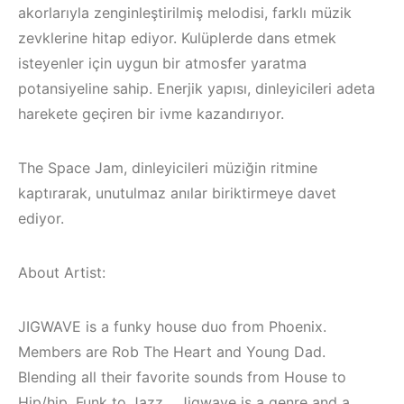
akorlarıyla zenginleştirilmiş melodisi, farklı müzik
zevklerine hitap ediyor. Kulüplerde dans etmek
isteyenler için uygun bir atmosfer yaratma
potansiyeline sahip. Enerjik yapısı, dinleyicileri adeta
harekete geçiren bir ivme kazandırıyor.
The Space Jam, dinleyicileri müziğin ritmine
kaptırarak, unutulmaz anılar biriktirmeye davet
ediyor.
About Artist:
JIGWAVE is a funky house duo from Phoenix.
Çeşme /
Elektronik Müzik
Members are Rob The Heart and Young Dad.
İzmir ‘in Yeni
Mekanları 2022 –
Blending all their favorite sounds from House to
Hip/hip, Funk to Jazz… Jigwave is a genre and a