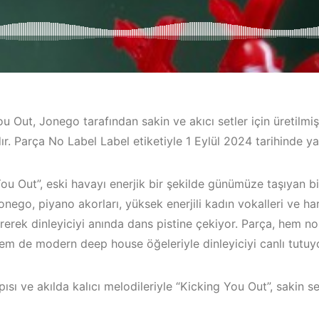
u Out, Jonego tarafından sakin ve akıcı setler için üretilm
ır. Parça No Label Label etiketiyle 1 Eylül 2024 tarihinde ya
ou Out”, eski havayı enerjik bir şekilde günümüze taşıyan 
onego, piyano akorları, yüksek enerjili kadın vokalleri ve har
rerek dinleyiciyi anında dans pistine çekiyor. Parça, hem no
Çeşme / Bodrum /
Bodrum / Ç
em de modern deep house öğeleriyle dinleyiciyi canlı tutuyo
Akyaka /
Alaçatı / Ak
Marmaris /
Kuşadası /
pısı ve akılda kalıcı melodileriyle “Kicking You Out”, sakin set
Kuşadası /
Elektronik 