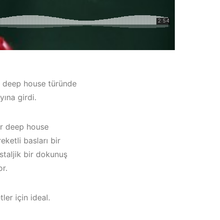
iş deep house türünde
yına girdi.
bir deep house
eketli basları bir
staljik bir dokunuş
eşme /
r.
yaka /
ler için ideal.
Müzik