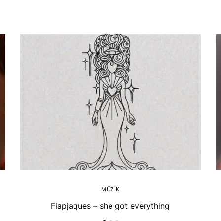
MÜZIK
Flapjaques – she got everything