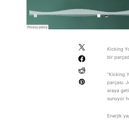
Kicking Yo
bir parçad
“Kicking Y
parçası. J
araya geti
sunuyor h
Çeşme / Alaçatı
Elektronik Müzik
Enerjik ya
Mekanları 2023 –
İzmir ‘in Yeni