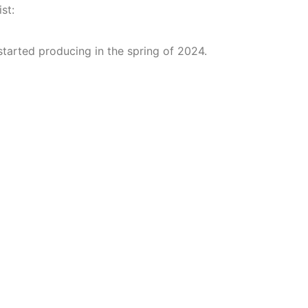
Elektronik Müzik
Mekanları v
st:
Mekanları 2022
Etkinlikleri
(House, Techno,
(Downtemp
arted producing in the spring of 2024.
Downtempo)
House, Tec
HEMEN İNCELE
HEMEN İNCELE