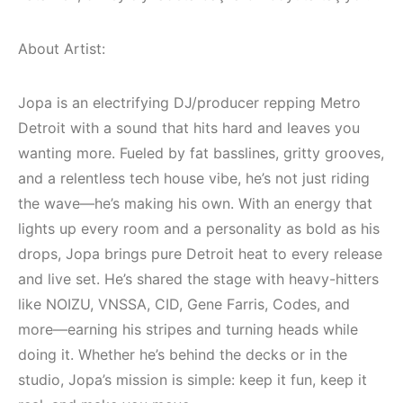
Elektronik Müzik
Elektronik Müzik
Mekanları 2022
Mekanı : CAVE
(House, Techno,
About Artist:
HEMEN İNCELE
Downtempo)
Jopa is an electrifying DJ/producer repping Metro
HEMEN İNCELE
Detroit with a sound that hits hard and leaves you
wanting more. Fueled by fat basslines, gritty grooves,
and a relentless tech house vibe, he’s not just riding
the wave—he’s making his own. With an energy that
lights up every room and a personality as bold as his
drops, Jopa brings pure Detroit heat to every release
and live set. He’s shared the stage with heavy-hitters
like NOIZU, VNSSA, CID, Gene Farris, Codes, and
more—earning his stripes and turning heads while
doing it. Whether he’s behind the decks or in the
studio, Jopa’s mission is simple: keep it fun, keep it