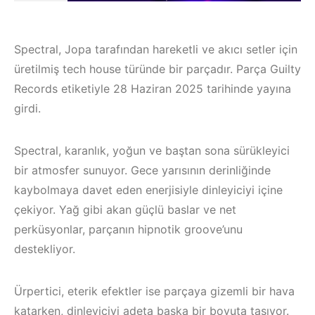
Spectral, Jopa tarafından hareketli ve akıcı setler için
üretilmiş tech house türünde bir parçadır. Parça Guilty
Records etiketiyle 28 Haziran 2025 tarihinde yayına
girdi.
Spectral, karanlık, yoğun ve baştan sona sürükleyici
bir atmosfer sunuyor. Gece yarısının derinliğinde
kaybolmaya davet eden enerjisiyle dinleyiciyi içine
çekiyor. Yağ gibi akan güçlü baslar ve net
perküsyonlar, parçanın hipnotik groove’unu
Çeşme / Bodrum /
destekliyor.
Akyaka /
Marmaris /
Ürpertici, eterik efektler ise parçaya gizemli bir hava
Kuşadası /
İzmir ‘in Yeni
katarken, dinleyiciyi adeta başka bir boyuta taşıyor.