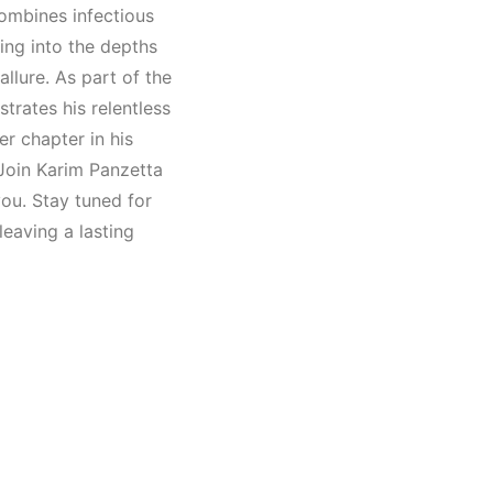
Müzik
combines infectious
2022
ing into the depths
hno,
allure. As part of the
)
trates his relentless
er chapter in his
. Join Karim Panzetta
you. Stay tuned for
leaving a lasting