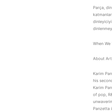
Parça, din
katmanları
dinleyiciy
dinlenmey
When We We
About Arti
Karim Panz
his second
Karim Pan
Çeşme / Alaçatı
of pop, R
Elektronik Müzik
unwaverin
Mekanları 2023 –
İzmir ‘in Yeni
Panzetta i