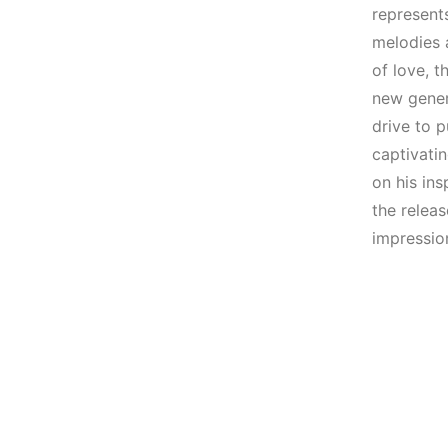
(House, Techno,
Elektronik Müzik
represent
Downtempo)
Mekanı : CAVE
melodies 
of love, t
HEMEN İNCELE
HEMEN İNCELE
new genera
drive to p
captivatin
on his ins
the releas
impressio