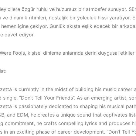
leyicilere özgür ruhlu ve huzursuz bir atmosfer sunuyor. Sür
 ve dinamik ritimleri, nostaljik bir yolculuk hissi yaratıyor. En
i hemen içine çekiyor. Günlük akışta eşlik edecek bir arkadaş
e davet ediyor.
re Fools, kişisel dinleme anlarında derin duygusal etkiler 
st:
etta is currently in the midst of building his music career 
 single, “Don’t Tell Your Friends”. As an emerging artist, so
Bodrum / Çeşme /
Çeşme / Bo
zetta is passionately dedicated to shaping his musical pat
Alaçatı / Akyaka /
Akyaka /
&B, and EDM, he creates a unique sound that captivates list
Kuşadası /
Marmaris /
g commitment, he crafts compelling lyrics and produces h
Elektronik Müzik
Kuşadası /
s in an exciting phase of career development. “Don’t Tell Y