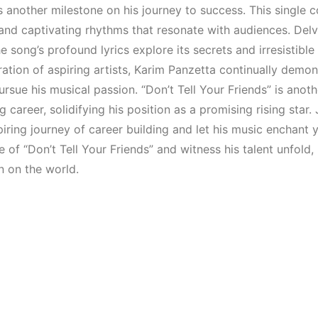
Mekanları ve
Elektronik 
s another milestone on his journey to success. This single 
Etkinlikleri 2023
Mekanları 
and captivating rhythms that resonate with audiences. Delv
(Downtempo,
(House, Tec
he song’s profound lyrics explore its secrets and irresistible 
House, Techno)
Downtempo
tion of aspiring artists, Karim Panzetta continually demons
ursue his musical passion. “Don’t Tell Your Friends” is anoth
HEMEN İNCELE
HEMEN İNCELE
g career, solidifying his position as a promising rising star
piring journey of career building and let his music enchant 
e of “Don’t Tell Your Friends” and witness his talent unfold, 
n on the world.