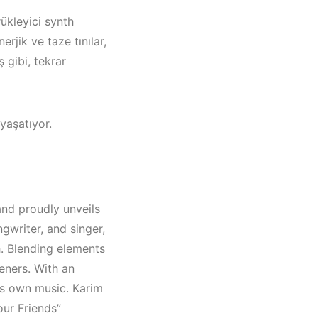
ükleyici synth
erjik ve taze tınılar,
 gibi, tekrar
yaşatıyor.
and proudly unveils
ngwriter, and singer,
drum /
h. Blending elements
eners. With an
is own music. Karim
our Friends”