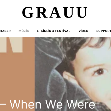
GRAUU
HABER
MÜZIK
ETKINLIK & FESTIVAL
VIDEO
SUPPORT
a – When We Were