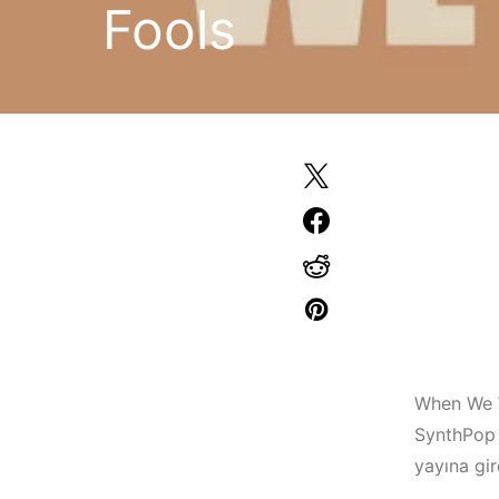
Fools
When We W
SynthPop 
yayına gir