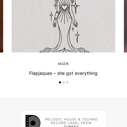
MÜZIK
Flapjaques – she got everything