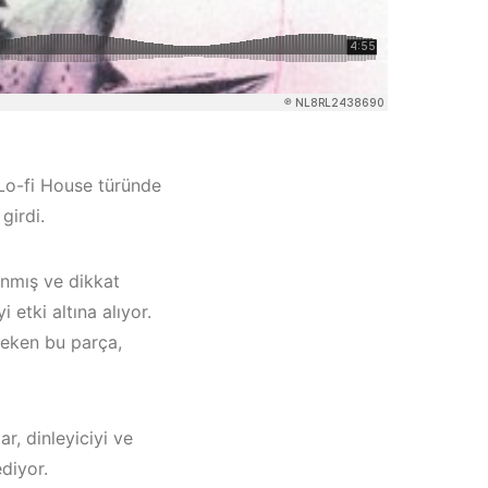
ş Lo-fi House türünde
girdi.
anmış ve dikkat
 etki altına alıyor.
çeken bu parça,
eşme /
yaka /
r, dinleyiciyi ve
Müzik
ediyor.