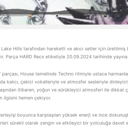
 Lake Hills tarafından hareketli ve akıcı setler için üretilmi
ır. Parça HARD Recs etiketiyle 20.09.2024 tarihinde yayına 
r’ parçası, House temelinde Techno ritmiyle ustaca harmanl
da kalıcı, çekici vokalleriyle ve atmosfer sesleriyle dinleyiciyi
aşından itibaren, yoğun ve sürükleyici atmosferi ile dikkat 
Bodrum / Ç
in ilgisini hemen çekiyor.
Çeşme /
Alaçatı / Ak
Elektronik Müzik
Kuşadası /
lerleyişi boyunca karşılaşılan yüksek enerji ve ince dokunuşla
Mekanları 2022 –
Elektronik 
leri sürekli olarak zengin ve etkileyici bir yolculuğa davet 