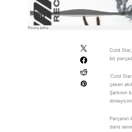
Cold Star,
bir parçad
‘Cold Sta
çeken akıl
Şarkının b
dinleyicin
Çeşme / Alaçatı
Elektronik Müzik
Parçanın i
İzmir ‘in Yeni
Mekanları 2023 –
dans sever