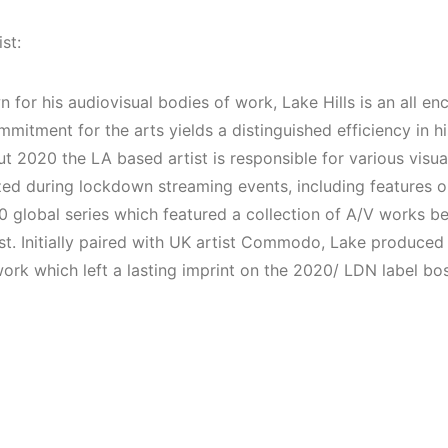
(House, Techno,
Mekanları v
Downtempo)
Etkinlikleri
st:
(Downtemp
HEMEN İNCELE
House, Tec
 for his audiovisual bodies of work, Lake Hills is an all e
HEMEN İNCELE
itment for the arts yields a distinguished efficiency in hi
t 2020 the LA based artist is responsible for various visua
ized during lockdown streaming events, including features 
20 global series which featured a collection of A/V works 
ist. Initially paired with UK artist Commodo, Lake produced
work which left a lasting imprint on the 2020/ LDN label bo