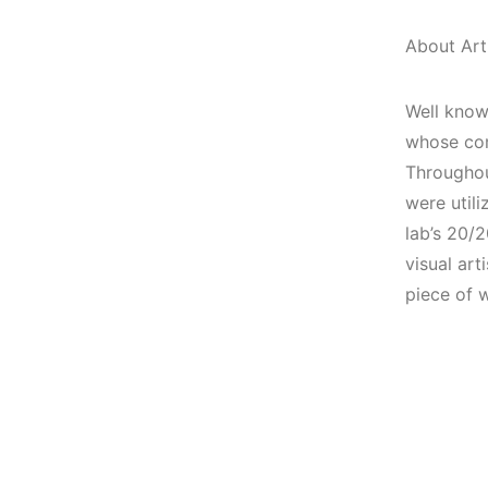
Elektronik Müzik
(House, Techno,
Mekanı : CAVE
Downtempo)
About Arti
HEMEN İNCELE
HEMEN İNCELE
Well known
whose comm
Throughou
were util
lab’s 20/
visual art
piece of 