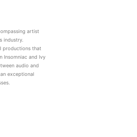
e
 2023
o,
hno)
ncompassing artist
s industry.
l productions that
on Insomniac and Ivy
between audio and
 an exceptional
sses.