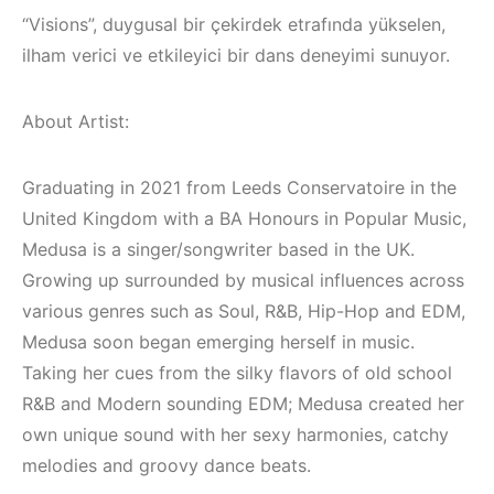
Mekanları ve
(House, Techno,
“Visions”, duygusal bir çekirdek etrafında yükselen,
Etkinlikleri 2023
Downtempo)
(Downtempo,
ilham verici ve etkileyici bir dans deneyimi sunuyor.
HEMEN İNCELE
House, Techno)
About Artist:
HEMEN İNCELE
Graduating in 2021 from Leeds Conservatoire in the
United Kingdom with a BA Honours in Popular Music,
Medusa is a singer/songwriter based in the UK.
Growing up surrounded by musical influences across
various genres such as Soul, R&B, Hip-Hop and EDM,
Medusa soon began emerging herself in music.
Taking her cues from the silky flavors of old school
R&B and Modern sounding EDM; Medusa created her
own unique sound with her sexy harmonies, catchy
melodies and groovy dance beats.