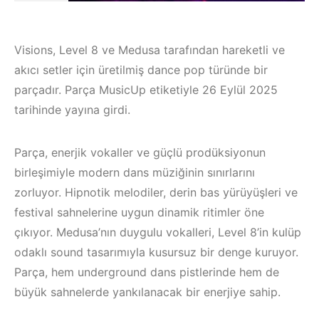
Visions, Level 8 ve Medusa tarafından hareketli ve
akıcı setler için üretilmiş dance pop türünde bir
parçadır. Parça MusicUp etiketiyle 26 Eylül 2025
tarihinde yayına girdi.
Parça, enerjik vokaller ve güçlü prodüksiyonun
birleşimiyle modern dans müziğinin sınırlarını
zorluyor. Hipnotik melodiler, derin bas yürüyüşleri ve
festival sahnelerine uygun dinamik ritimler öne
çıkıyor. Medusa’nın duygulu vokalleri, Level 8’in kulüp
Bodrum / Çeşme /
odaklı sound tasarımıyla kusursuz bir denge kuruyor.
Alaçatı / Akyaka /
Çeşme /
Parça, hem underground dans pistlerinde hem de
Kuşadası /
Elektronik Müzik
büyük sahnelerde yankılanacak bir enerjiye sahip.
Elektronik Müzik
Mekanları 2022 –