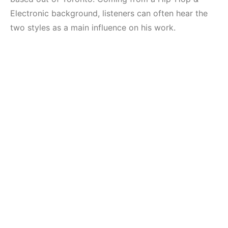
(House, Techno,
Mekanları ve
Downtempo)
Etkinlikleri 2023
Electronic background, listeners can often hear the
(Downtempo,
two styles as a main influence on his work.
HEMEN İNCELE
House, Techno)
HEMEN İNCELE