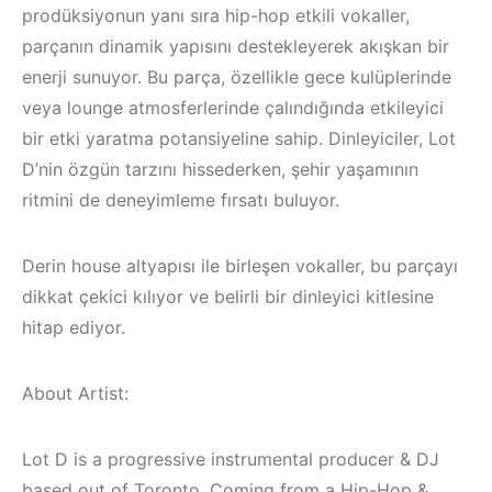
prodüksiyonun yanı sıra hip-hop etkili vokaller,
parçanın dinamik yapısını destekleyerek akışkan bir
enerji sunuyor. Bu parça, özellikle gece kulüplerinde
veya lounge atmosferlerinde çalındığında etkileyici
bir etki yaratma potansiyeline sahip. Dinleyiciler, Lot
D’nin özgün tarzını hissederken, şehir yaşamının
ritmini de deneyimleme fırsatı buluyor.
Derin house altyapısı ile birleşen vokaller, bu parçayı
dikkat çekici kılıyor ve belirli bir dinleyici kitlesine
hitap ediyor.
Bodrum / Çeşme 
About Artist:
Çeşme /
Alaçatı / Akyaka /
Elektronik Müzik
Kuşadası /
Mekanları 2022 –
Elektronik Müzik
Lot D is a progressive instrumental producer & DJ
based out of Toronto. Coming from a Hip-Hop &