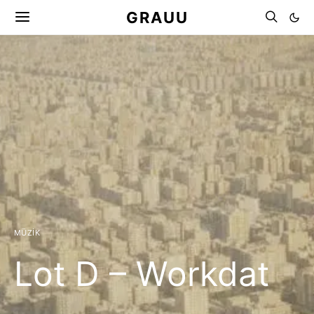
GRAUU
MÜZIK
Lot D – Workdat