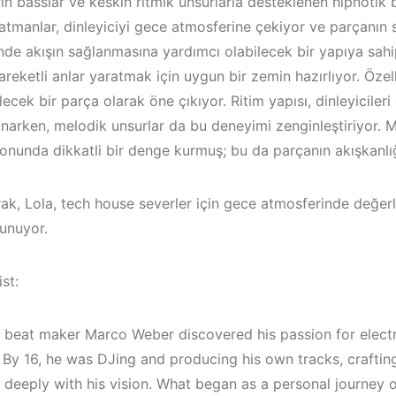
in basslar ve keskin ritmik unsurlarla desteklenen hipnotik 
tmanlar, dinleyiciyi gece atmosferine çekiyor ve parçanın sıc
nde akışın sağlanmasına yardımcı olabilecek bir yapıya sahip
areketli anlar yaratmak için uygun bir zemin hazırlıyor. Özel
ilecek bir parça olarak öne çıkıyor. Ritim yapısı, dinleyicile
sunarken, melodik unsurlar da bu deneyimi zenginleştiriyor.
nunda dikkatli bir denge kurmuş; bu da parçanın akışkanlığı
ak, Lola, tech house severler için gece atmosferinde değerle
unuyor.
st:
Bodrum / Çeşme /
Alaçatı / Akyaka /
 beat maker Marco Weber discovered his passion for electr
Kuşadası /
. By 16, he was DJing and producing his own tracks, craftin
Elektronik Müzik
İzmir ‘in Yen
 deeply with his vision. What began as a personal journey o