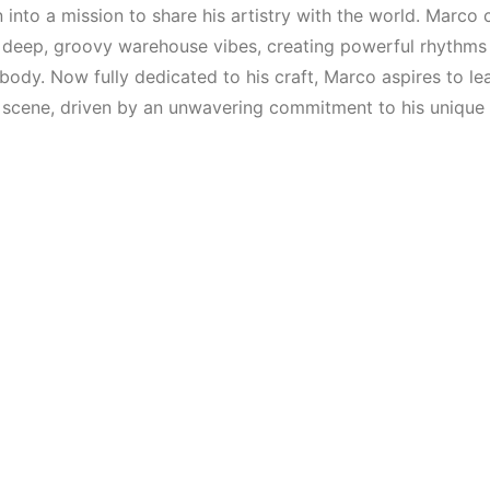
Mekanları ve
Elektronik 
into a mission to share his artistry with the world. Marco
Etkinlikleri 2023
Mekanı : C
 deep, groovy warehouse vibes, creating powerful rhythms 
(Downtempo,
ody. Now fully dedicated to his craft, Marco aspires to lea
HEMEN İNCELE
House, Techno)
 scene, driven by an unwavering commitment to his unique
HEMEN İNCELE