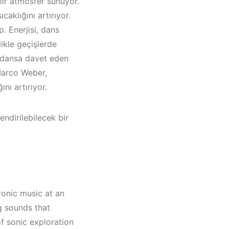
bir atmosfer sunuyor.
aklığını artırıyor.
. Enerjisi, dans
likle geçişlerde
ri dansa davet eden
 Marco Weber,
nı artırıyor.
ndirilebilecek bir
onic music at an
g sounds that
i
f sonic exploration