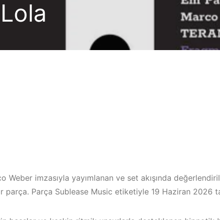
Lola
co Weber imzasıyla yayımlanan ve set akışında değerlendiri
r parça. Parça Sublease Music etiketiyle 19 Haziran 2026 ta