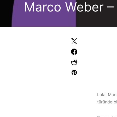
Marco Weber – 
Lola, Mar
türünde bi