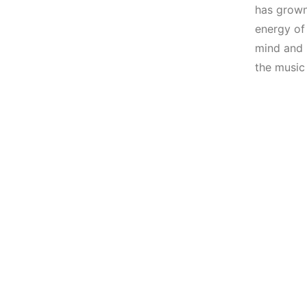
Elektronik Müzik
(House, Techno,
has grown 
Mekanları 2022
Downtempo)
energy of
(House, Techno,
mind and b
HEMEN İNCELE
Downtempo)
the music
HEMEN İNCELE