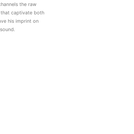
Müzik
 channels the raw
AVE
that captivate both
ve his imprint on
 sound.