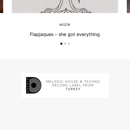
MÜZIK
Flapjaques – she got everything