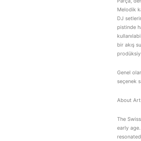
Parça, der
Melodik ka
DJ setleri
pistinde h
kullanılab
bir akış 
prodüksiyo
Genel olar
seçenek s
About Arti
Çeşme / Bodrum /
Akyaka /
Çeşme / Alaçatı
The Swiss
Marmaris /
Elektronik Müzik
early age
Kuşadası /
Mekanları 2023 –
resonated