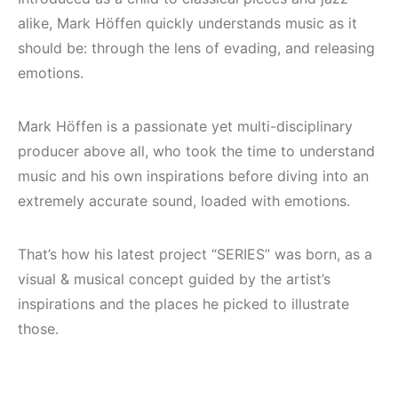
Mekanları ve
Elektronik Müzik
Etkinlikleri 2023
Mekanı : CAVE
alike, Mark Höffen quickly understands music as it
(Downtempo,
should be: through the lens of evading, and releasing
HEMEN İNCELE
House, Techno)
emotions.
HEMEN İNCELE
Mark Höffen is a passionate yet multi-disciplinary
producer above all, who took the time to understand
music and his own inspirations before diving into an
extremely accurate sound, loaded with emotions.
That’s how his latest project “SERIES” was born, as a
visual & musical concept guided by the artist’s
inspirations and the places he picked to illustrate
those.