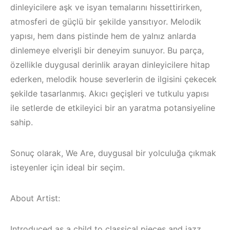
dinleyicilere aşk ve isyan temalarını hissettirirken,
atmosferi de güçlü bir şekilde yansıtıyor. Melodik
yapısı, hem dans pistinde hem de yalnız anlarda
dinlemeye elverişli bir deneyim sunuyor. Bu parça,
özellikle duygusal derinlik arayan dinleyicilere hitap
ederken, melodik house severlerin de ilgisini çekecek
şekilde tasarlanmış. Akıcı geçişleri ve tutkulu yapısı
ile setlerde de etkileyici bir an yaratma potansiyeline
sahip.
Sonuç olarak, We Are, duygusal bir yolculuğa çıkmak
isteyenler için ideal bir seçim.
Bodrum / Çeşme /
Alaçatı / Akyaka /
About Artist:
Kuşadası /
Elektronik Müzik
İzmir ‘in Yeni
Introduced as a child to classical pieces and jazz