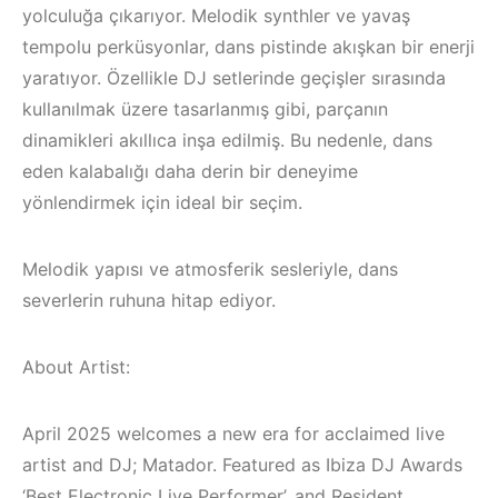
yolculuğa çıkarıyor. Melodik synthler ve yavaş
tempolu perküsyonlar, dans pistinde akışkan bir enerji
yaratıyor. Özellikle DJ setlerinde geçişler sırasında
kullanılmak üzere tasarlanmış gibi, parçanın
dinamikleri akıllıca inşa edilmiş. Bu nedenle, dans
eden kalabalığı daha derin bir deneyime
yönlendirmek için ideal bir seçim.
Melodik yapısı ve atmosferik sesleriyle, dans
severlerin ruhuna hitap ediyor.
About Artist:
Bodrum / Çeşme /
Alaçatı / Akyaka /
Çeşme /
Kuşadası /
Elektronik Müzik
April 2025 welcomes a new era for acclaimed live
Elektronik Müzik
Mekanları 2022 –
artist and DJ; Matador. Featured as Ibiza DJ Awards
‘Best Electronic Live Performer’, and Resident