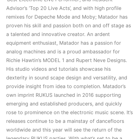
Mekanları ve
(House, Techno,
Etkinlikleri 2023
Downtempo)
Advisor’s ‘Top 20 Live Acts’, and with high profile
(Downtempo,
remixes for Depeche Mode and Moby; Matador has
HEMEN İNCELE
House, Techno)
proven his skill and passion both on and off stage as
a talented and innovative creator. An ardent
HEMEN İNCELE
equipment enthusiast, Matador has a passion for
analog machines and is a proud ambassador for
Richie Hawtin’s MODEL 1 and Rupert Neve Designs.
His studio videos and tutorials showcase his
dexterity in sound scape design and versatility, and
provide insight from idea to completion. Matador’s
own imprint RUKUS launched in 2016 supporting
emerging and established producers, and quickly
rose to prominence on the electronic music scene. It’s
releases continue to be a mainstay of dancefloors
worldwide and this year will see the return of the
legendary RUKUS parties. With what’s set to be a