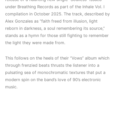
(House, Techno,
Elektronik Müzik
Downtempo)
Mekanları 2022
under Breathing Records as part of the Inhale Vol. I
(House, Techno,
compilation in October 2025. The track, described by
HEMEN İNCELE
Downtempo)
Alex Gonzales as “faith freed from illusion, light
reborn in darkness, a soul remembering its source,”
HEMEN İNCELE
stands as a hymn for those still fighting to remember
the light they were made from.
This follows on the heels of their “Vows” album which
through frenzied beats thrusts the listener into a
pulsating sea of monochromatic textures that put a
modern spin on the band’s love of 90’s electronic
music.