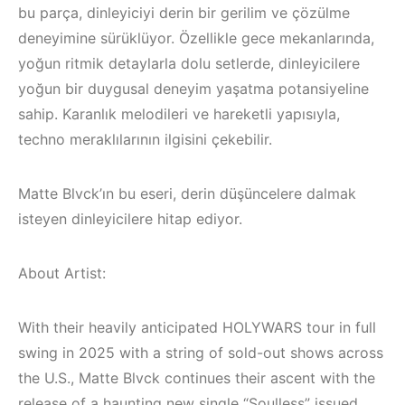
bu parça, dinleyiciyi derin bir gerilim ve çözülme
deneyimine sürüklüyor. Özellikle gece mekanlarında,
yoğun ritmik detaylarla dolu setlerde, dinleyicilere
yoğun bir duygusal deneyim yaşatma potansiyeline
sahip. Karanlık melodileri ve hareketli yapısıyla,
techno meraklılarının ilgisini çekebilir.
Matte Blvck’ın bu eseri, derin düşüncelere dalmak
isteyen dinleyicilere hitap ediyor.
About Artist:
Çeşme / Bodrum 
With their heavily anticipated HOLYWARS tour in full
Çeşme /
Akyaka /
Elektronik Müzik
Marmaris /
swing in 2025 with a string of sold-out shows across
Mekanları 2022 –
Kuşadası /
the U.S., Matte Blvck continues their ascent with the
release of a haunting new single “Soulless” issued