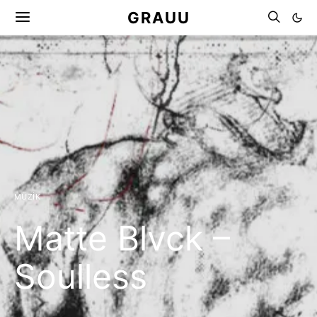
GRAUU
MÜZIK
Matte Blvck –
Soulless