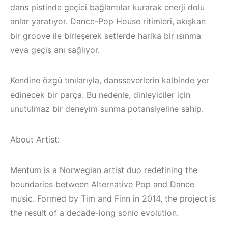
dans pistinde geçici bağlantılar kurarak enerji dolu
anlar yaratıyor. Dance-Pop House ritimleri, akışkan
bir groove ile birleşerek setlerde harika bir ısınma
veya geçiş anı sağlıyor.
Kendine özgü tınılarıyla, dansseverlerin kalbinde yer
edinecek bir parça. Bu nedenle, dinleyiciler için
unutulmaz bir deneyim sunma potansiyeline sahip.
About Artist:
Mentum is a Norwegian artist duo redefining the
Bodrum / Çeşme 
boundaries between Alternative Pop and Dance
Çeşme / Alaçatı
Alaçatı / Akyaka /
Elektronik Müzik
Kuşadası /
music. Formed by Tim and Finn in 2014, the project is
Mekanları 2023 –
Elektronik Müzik
the result of a decade-long sonic evolution.