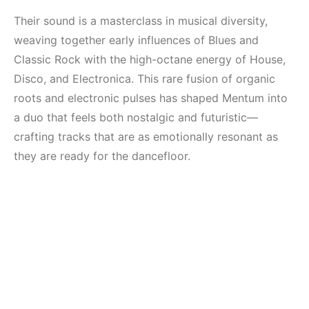
(House, Techno,
Mekanları ve
Downtempo)
Etkinlikleri 2023
Their sound is a masterclass in musical diversity,
(Downtempo,
weaving together early influences of Blues and
HEMEN İNCELE
House, Techno)
Classic Rock with the high-octane energy of House,
Disco, and Electronica. This rare fusion of organic
HEMEN İNCELE
roots and electronic pulses has shaped Mentum into
a duo that feels both nostalgic and futuristic—
crafting tracks that are as emotionally resonant as
they are ready for the dancefloor.