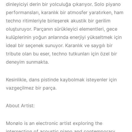
dinleyiciyi derin bir yolculuğa çıkarıyor. Solo piyano
performansları, karanlık bir atmosfer yaratırken, ham
techno ritimleriyle birleşerek akustik bir gerilim
oluşturuyor. Parçanın sürükleyici elementleri, gece
kulüplerinin yoğun anlarında enerjiyi yükseltmek için
ideal bir seçenek sunuyor. Karanlık ve saygılı bir
tribute olan bu eser, techno tutkunları için özel bir
deneyim sunmakta.
Kesinlikle, dans pistinde kaybolmak isteyenler için
vazgeçilmez bir parça.
Çeşme / Bodrum /
About Artist:
Akyaka /
Marmaris /
Kuşadası /
İzmir ‘in Yeni
Monølo is an electronic artist exploring the
intersection of acoustic piano and contemporary