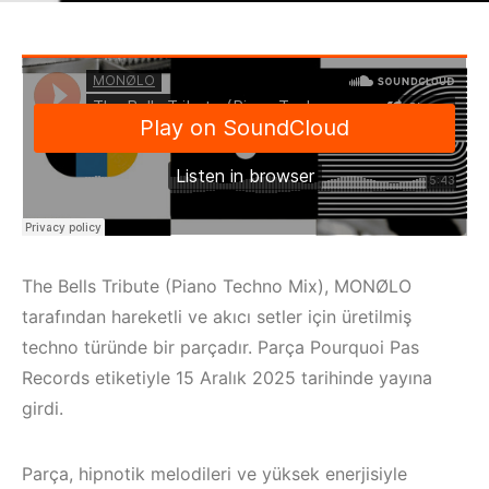
The Bells Tribute (Piano Techno Mix), MONØLO
tarafından hareketli ve akıcı setler için üretilmiş
techno türünde bir parçadır. Parça Pourquoi Pas
Records etiketiyle 15 Aralık 2025 tarihinde yayına
girdi.
Parça, hipnotik melodileri ve yüksek enerjisiyle