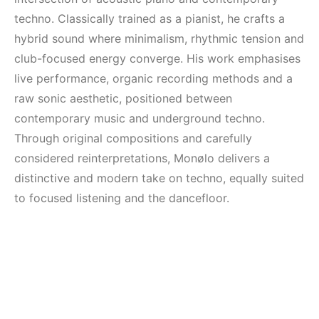
Elektronik Müzik
Elektronik Müzik
Mekanları 2022
Mekanı : CAVE
techno. Classically trained as a pianist, he crafts a
(House, Techno,
hybrid sound where minimalism, rhythmic tension and
HEMEN İNCELE
Downtempo)
club-focused energy converge. His work emphasises
live performance, organic recording methods and a
HEMEN İNCELE
raw sonic aesthetic, positioned between
contemporary music and underground techno.
Through original compositions and carefully
considered reinterpretations, Monølo delivers a
distinctive and modern take on techno, equally suited
to focused listening and the dancefloor.