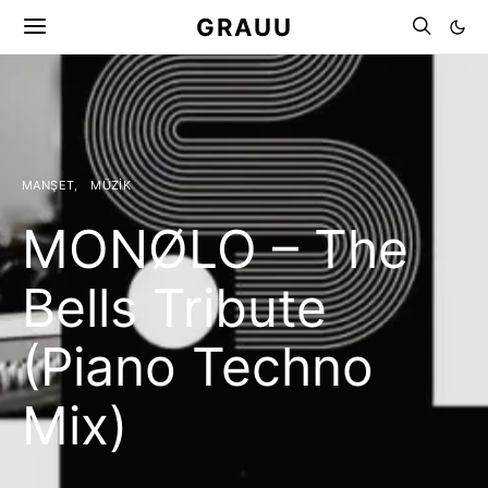
GRAUU
MANŞET
MÜZIK
MONØLO – The
Bells Tribute
(Piano Techno
Mix)