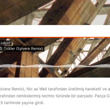
ylvere Remix), Nic as Well tarafından üretilmiş hareketli ve ak
arafından remikslenmiş techno türünde bir parçadır. Parça C
5 tarihinde yayına girdi.