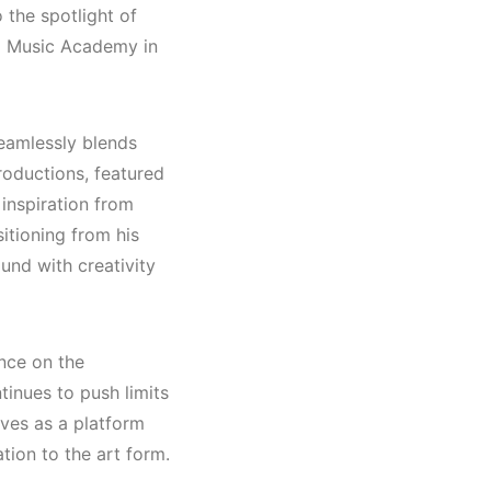
Müzik
 the spotlight of
2022
ll Music Academy in
hno,
)
seamlessly blends
productions, featured
inspiration from
itioning from his
und with creativity
nce on the
inues to push limits
ves as a platform
ion to the art form.