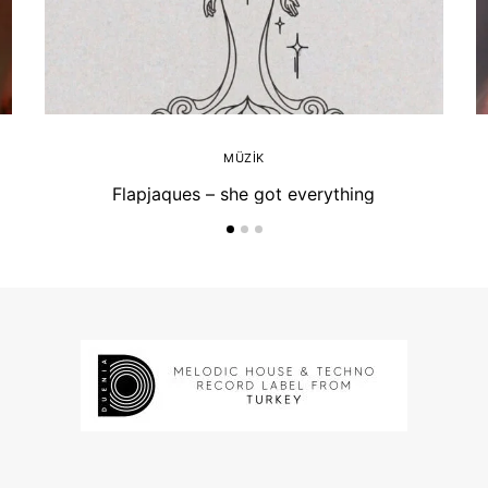
MÜZIK
Flapjaques – she got everything