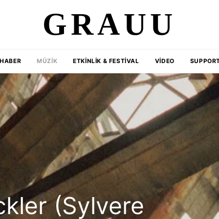
GRAUU
HABER
MÜZIK
ETKINLIK & FESTIVAL
VIDEO
SUPPORT
ckler (Sylvere