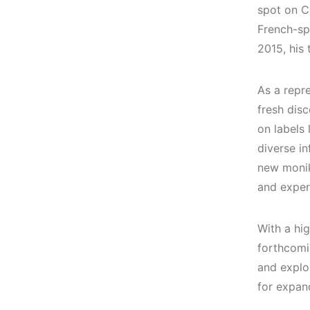
(House, Techno,
Mekanları ve
spot on Co
Downtempo)
Etkinlikleri 2023
French-sp
(Downtempo,
2015, his 
HEMEN İNCELE
House, Techno)
HEMEN İNCELE
As a repr
fresh disc
on labels
diverse in
new monike
and exper
With a hi
forthcomi
and explo
for expan