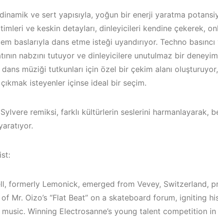
dinamik ve sert yapısıyla, yoğun bir enerji yaratma potansiye
timleri ve keskin detayları, dinleyicileri kendine çekerek, on
m baslarıyla dans etme isteği uyandırıyor. Techno basıncı v
ının nabzını tutuyor ve dinleyicilere unutulmaz bir deneyim
dans müziği tutkunları için özel bir çekim alanı oluşturuyor
çıkmak isteyenler içinse ideal bir seçim.
n Sylvere remiksi, farklı kültürlerin seslerini harmanlayarak, b
aratıyor.
st:
/
Çeşme / Bo
Akyaka /
ll, formerly Lemonick, emerged from Vevey, Switzerland, p
Marmaris /
of Mr. Oizo’s “Flat Beat” on a skateboard forum, igniting hi
İzmir ‘in Yeni
Kuşadası /
c music. Winning Electrosanne’s young talent competition in