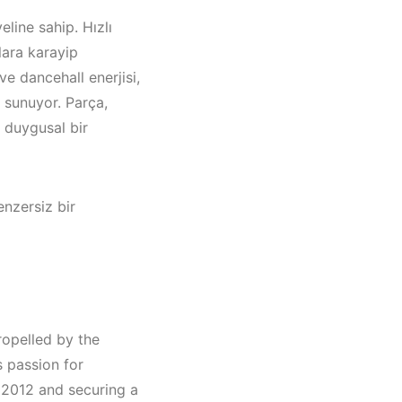
line sahip. Hızlı
lara karayip
e dancehall enerjisi,
 sunuyor. Parça,
, duygusal bir
enzersiz bir
drum /
ropelled by the
s passion for
 2012 and securing a