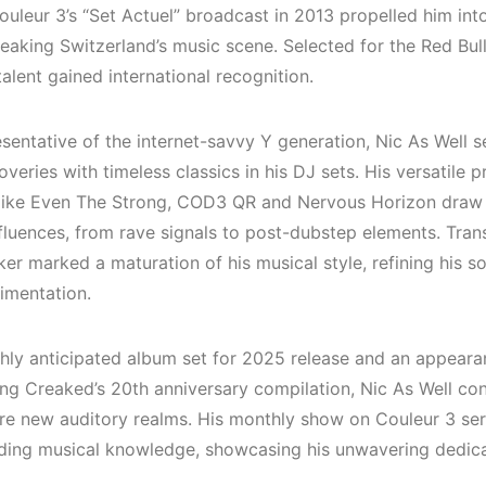
Elektronik Müzik
Elektronik 
uleur 3’s “Set Actuel” broadcast in 2013 propelled him into
Mekanı : CAVE
Mekanları 
eaking Switzerland’s music scene. Selected for the Red Bu
(House, Tec
talent gained international recognition.
HEMEN İNCELE
Downtempo
HEMEN İNCELE
esentative of the internet-savvy Y generation, Nic As Well 
overies with timeless classics in his DJ sets. His versatile 
 like Even The Strong, COD3 QR and Nervous Horizon draw 
fluences, from rave signals to post-dubstep elements. Trans
r marked a maturation of his musical style, refining his so
imentation.
ghly anticipated album set for 2025 release and an appeara
ng Creaked’s 20th anniversary compilation, Nic As Well cont
re new auditory realms. His monthly show on Couleur 3 ser
ding musical knowledge, showcasing his unwavering dedicat