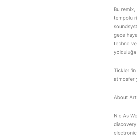
Bu remix, 
tempolu ri
soundsyste
gece hayat
techno ve 
yolculuğa 
Tickler ‘i
atmosfer y
About Arti
Bodrum / Çeşme 
Çeşme / Alaçatı
Alaçatı / Akyaka /
Nic As We
Elektronik Müzik
Kuşadası /
discovery 
Mekanları 2023 –
Elektronik Müzik
electroni