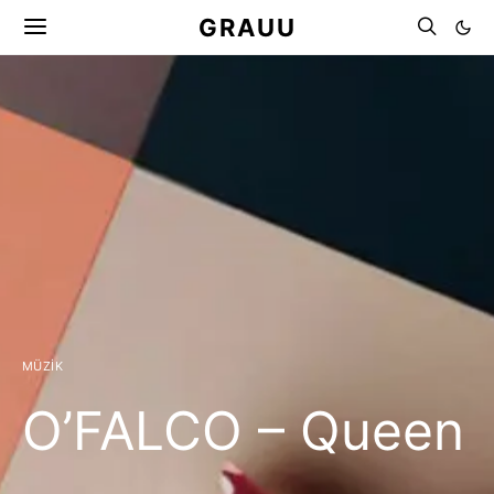
GRAUU
MÜZIK
O’FALCO – Queen