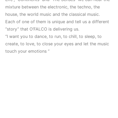
Mekanları ve
Elektronik Müzik
Etkinlikleri 2023
Mekanları 2022
mixture between the electronic, the techno, the
(Downtempo,
(House, Techno,
house, the world music and the classical music.
House, Techno)
Downtempo)
Each of one of them is unique and tell us a different
“story” that O’FALCO is delivering us.
HEMEN İNCELE
HEMEN İNCELE
“I want you to dance, to run, to chill, to sleep, to
create, to love, to close your eyes and let the music
touch your emotions ”