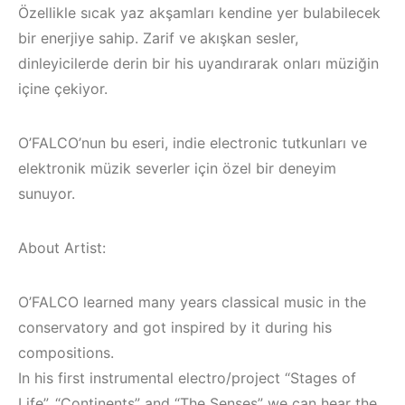
Özellikle sıcak yaz akşamları kendine yer bulabilecek
bir enerjiye sahip. Zarif ve akışkan sesler,
dinleyicilerde derin bir his uyandırarak onları müziğin
içine çekiyor.
O’FALCO’nun bu eseri, indie electronic tutkunları ve
elektronik müzik severler için özel bir deneyim
sunuyor.
About Artist:
O’FALCO learned many years classical music in the
Bodrum / Çeşme /
Çeşme / Bodrum 
conservatory and got inspired by it during his
Alaçatı / Akyaka /
Akyaka /
Kuşadası /
Marmaris /
compositions.
Elektronik Müzik
Kuşadası /
In his first instrumental electro/project “Stages of
Life”, “Continents” and “The Senses” we can hear the