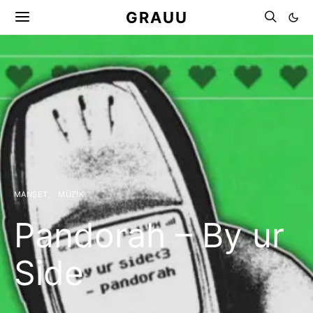
GRAUU
MANŞET
MÜZIK
Pandorah – By ur
Side