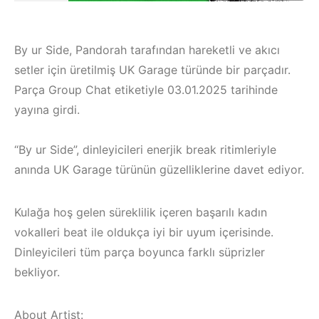
By ur Side, Pandorah tarafından hareketli ve akıcı
setler için üretilmiş UK Garage türünde bir parçadır.
Parça Group Chat etiketiyle 03.01.2025 tarihinde
yayına girdi.
“By ur Side”, dinleyicileri enerjik break ritimleriyle
anında UK Garage türünün güzelliklerine davet ediyor.
Kulağa hoş gelen süreklilik içeren başarılı kadın
vokalleri beat ile oldukça iyi bir uyum içerisinde.
Dinleyicileri tüm parça boyunca farklı süprizler
Çeşme /
Çeşme / Alaçatı
bekliyor.
Elektronik Müzik
Elektronik Müzik
Mekanları 2022 –
Mekanları 2023 –
About Artist: