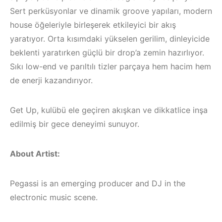
Sert perküsyonlar ve dinamik groove yapıları, modern
house öğeleriyle birleşerek etkileyici bir akış
yaratıyor. Orta kısımdaki yükselen gerilim, dinleyicide
beklenti yaratırken güçlü bir drop’a zemin hazırlıyor.
Sıkı low-end ve parıltılı tizler parçaya hem hacim hem
de enerji kazandırıyor.
Get Up, kulübü ele geçiren akışkan ve dikkatlice inşa
edilmiş bir gece deneyimi sunuyor.
About Artist:
Çeşme / Bodrum /
Akyaka /
Pegassi is an emerging producer and DJ in the
Marmaris /
electronic music scene.
Kuşadası /
İzmir ‘in Yeni