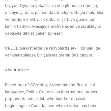
taşıyor. Oyuncu vokaller ve enerjik house ritimleri,
dinleyiciyi dans pistine davet ediyor. Güçlü melodiler
ve modern elektronik dokular şarkıya güncel bir
kimlik katıyor. Mesajıyla motive eden ve sürükleyici
yapısıyla dikkat çeken bir eser.
CRUEL playlistlerde ve radyolarda etkili bir şekilde
yankılanabilecek bir çalışma olarak öne çıkıyor.
About Artist:
Based out of Córdoba, Argentina and fluent in 4
Çeşme / Alaçatı
languages, Polina Grace is an international power
Elektronik Müzik
pop and dance artist, who had her musical
Mekanları 2023 –
İzmir ‘in Yeni
beginnings in Canada, and whose voice has been