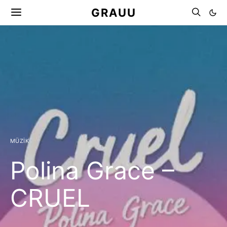
GRAUU
MÜZIK
Polina Grace –
CRUEL