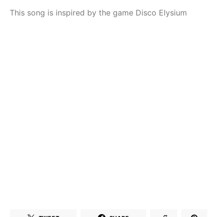
This song is inspired by the game Disco Elysium
Çeşme /
Çeşme / Alaçatı
Elektronik Müzik
Elektronik Müzik
Mekanları 2022 –
Mekanları 2023 –