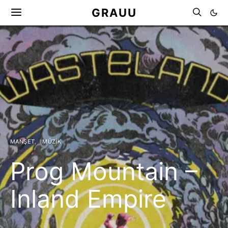
GRAUU
MANŞET
MÜZIK
Prog Mountain –
Inland Empire