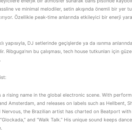
leyicilere enerjik bir atmosfer sunarak dans pistinde kaybolm
sline ve minimal melodiler, setin akışında önemli bir yer tut
ırıyor. Özellikle peak-time anlarında etkileyici bir enerji ya
ı yapısıyla, DJ setlerinde geçişlerde ya da ısınma anlarında
ilir. Ribguga’nın bu çalışması, tech house tutkunları için güz
.
st:
s a rising name in the global electronic scene. With perfor
/
 and Amsterdam, and releases on labels such as Hellbent, Sh
Çeşme /
Nervous, the Brazilian artist has charted on Beatport with 
Elektronik Müzik
 “Glockada,” and “Walk Talk.” His unique sound keeps danc
Mekanları 2022 –
İzmir ‘in Yen
.