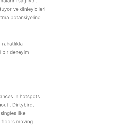
alarını sağlıyor.
uyor ve dinleyicileri
ratma potansiyeline
 rahatlıkla
el bir deneyim
mances in hotspots
out!, Dirtybird,
singles like
e floors moving
i