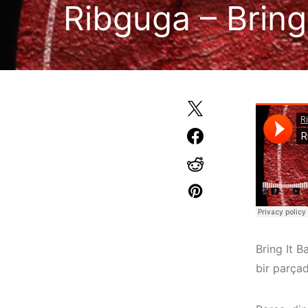
Ribguga – Bring
Bring It B
bir parçad