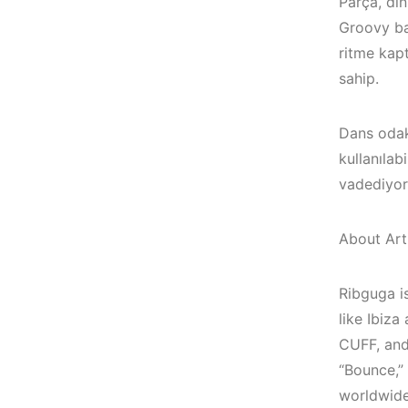
Parça, din
Groovy bas
ritme kapt
sahip.
Dans odakl
kullanılab
vadediyor
About Arti
Ribguga i
Bodrum / Çeşme 
like Ibiza
Çeşme / Alaçatı
Alaçatı / Akyaka /
CUFF, and 
Elektronik Müzik
Kuşadası /
“Bounce,”
Mekanları 2023 –
Elektronik Müzik
worldwide