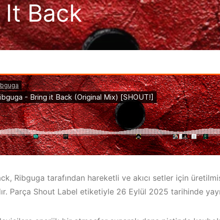
 It Back
ack, Ribguga tarafından hareketli ve akıcı setler için üretil
ır. Parça Shout Label etiketiyle 26 Eylül 2025 tarihinde yayı