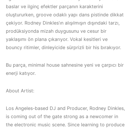
baslar ve ilginç efektler parçanın karakterini
oluştururken, groove odaklı yapı dans pistinde dikkat
çekiyor. Rodney Dinkles’ın alışılmışın dışındaki tarzı,
prodüksiyonda mizah duygusunu ve cesur bir
yaklaşımı ön plana çıkarıyor. Vokal kesitleri ve
bouncy ritimler, dinleyicide sürprizli bir his bırakıyor.
Bu parça, minimal house sahnesine yeni ve çarpıcı bir
enerji katıyor.
About Artist:
Çeşme / Bodrum /
Bodrum / Çeşme 
Akyaka /
Alaçatı / Akyaka /
Los Angeles-based DJ and Producer, Rodney Dinkles,
Marmaris /
Kuşadası /
is coming out of the gate strong as a newcomer in
Kuşadası /
Elektronik Müzik
the electronic music scene. Since learning to produce