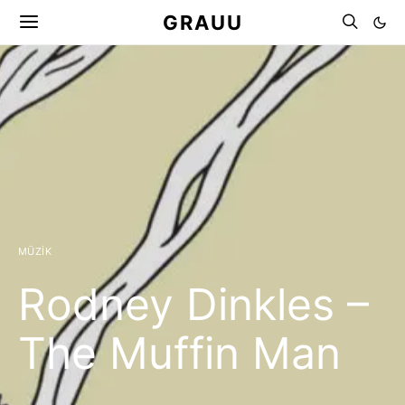
GRAUU
MÜZIK
Rodney Dinkles –
The Muffin Man