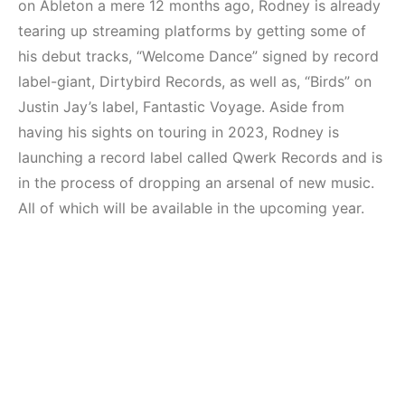
Elektronik Müzik
Mekanları ve
on Ableton a mere 12 months ago, Rodney is already
Mekanları 2022
Etkinlikleri 2023
tearing up streaming platforms by getting some of
(House, Techno,
(Downtempo,
his debut tracks, “Welcome Dance” signed by record
Downtempo)
House, Techno)
label-giant, Dirtybird Records, as well as, “Birds” on
Justin Jay’s label, Fantastic Voyage. Aside from
HEMEN İNCELE
HEMEN İNCELE
having his sights on touring in 2023, Rodney is
launching a record label called Qwerk Records and is
in the process of dropping an arsenal of new music.
All of which will be available in the upcoming year.