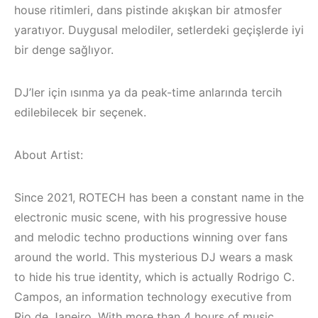
house ritimleri, dans pistinde akışkan bir atmosfer
yaratıyor. Duygusal melodiler, setlerdeki geçişlerde iyi
bir denge sağlıyor.
DJ’ler için ısınma ya da peak-time anlarında tercih
edilebilecek bir seçenek.
About Artist:
Since 2021, ROTECH has been a constant name in the
electronic music scene, with his progressive house
and melodic techno productions winning over fans
Bodrum / Çeşme 
around the world. This mysterious DJ wears a mask
Alaçatı / Akyaka /
Kuşadası /
to hide his true identity, which is actually Rodrigo C.
İzmir ‘in Yeni
Elektronik Müzik
Campos, an information technology executive from
Rio de Janeiro. With more than 4 hours of music