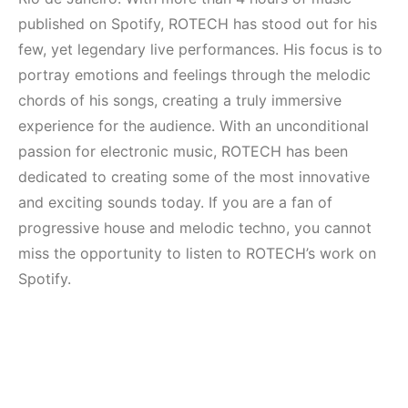
Elektronik Müzik
Mekanları ve
Mekanı : CAVE
Etkinlikleri 2023
published on Spotify, ROTECH has stood out for his
(Downtempo,
few, yet legendary live performances. His focus is to
HEMEN İNCELE
House, Techno)
portray emotions and feelings through the melodic
chords of his songs, creating a truly immersive
HEMEN İNCELE
experience for the audience. With an unconditional
passion for electronic music, ROTECH has been
dedicated to creating some of the most innovative
and exciting sounds today. If you are a fan of
progressive house and melodic techno, you cannot
miss the opportunity to listen to ROTECH’s work on
Spotify.