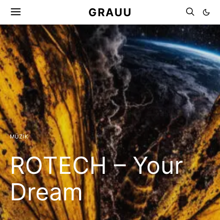
GRAUU
MÜZIK
ROTECH – Your
Dream