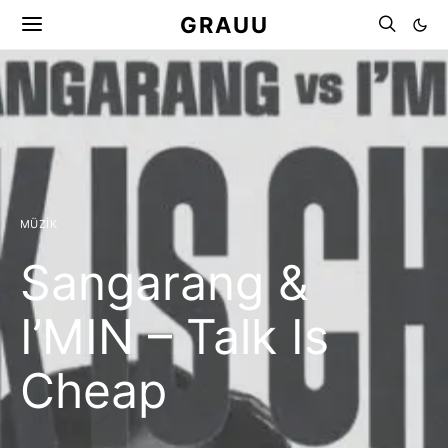
GRAUU
MÜZIK
Sangarang &
I’MIN – Talk Is
Cheap