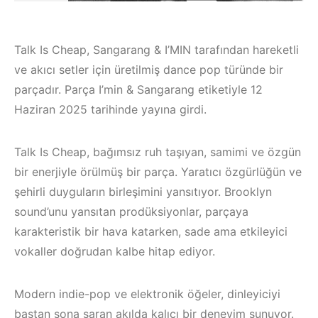
Talk Is Cheap, Sangarang & I’MIN tarafından hareketli
ve akıcı setler için üretilmiş dance pop türünde bir
parçadır. Parça I’min & Sangarang etiketiyle 12
Haziran 2025 tarihinde yayına girdi.
Talk Is Cheap, bağımsız ruh taşıyan, samimi ve özgün
bir enerjiyle örülmüş bir parça. Yaratıcı özgürlüğün ve
şehirli duyguların birleşimini yansıtıyor. Brooklyn
sound’unu yansıtan prodüksiyonlar, parçaya
karakteristik bir hava katarken, sade ama etkileyici
Bodrum / Çeşme /
vokaller doğrudan kalbe hitap ediyor.
Alaçatı / Akyaka /
Çeşme / Alaçatı
Kuşadası /
Elektronik Müzik
Modern indie-pop ve elektronik öğeler, dinleyiciyi
Elektronik Müzik
Mekanları 2023 –
baştan sona saran akılda kalıcı bir deneyim sunuyor.