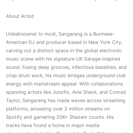
Mekanları ve
(House, Techno,
Etkinlikleri 2023
Downtempo)
(Downtempo,
About Artist:
HEMEN İNCELE
House, Techno)
Unbeknownst to most, Sangarang is a Burmese-
HEMEN İNCELE
American DJ and producer based in New York City,
carving out a distinct space in the global electronic
music scene with his signature UK Garage-inspired
sound. Fusing deep grooves, infectious basslines, and
crisp drum work, his music bridges underground club
energy with mainstream appeal. With collaborations
spanning artists like Junoflo, Avie Sheck, and Conrad
Taylor, Sangarang has made waves across streaming
platforms, amassing over 2 million streams on
Spotify and garnering 20K+ Shazam counts. His
tracks have found a home in major media